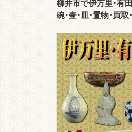
柳井市で伊万里･有田
碗･壷･皿･置物･買取