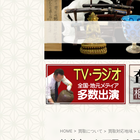
HOME
>
買取について
>
買取対応地域
>