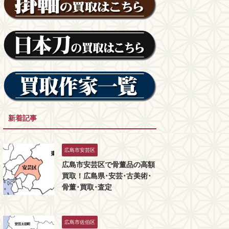
新着記事
広島市安芸区
広島市安芸区で骨董品の高額
買取！広島県･安芸･古美術･
骨董･買取･査定
広島市佐伯区