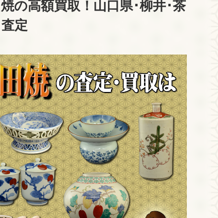
焼の高額買取！山口県･柳井･茶
･査定