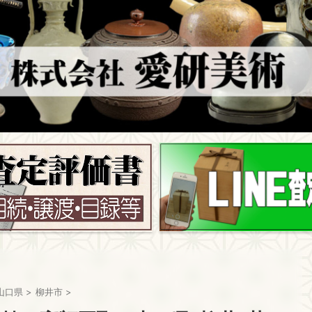
山口県
>
柳井市
>