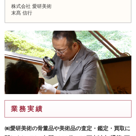
株式会社 愛研美術
末髙 信行
業 務 実 績
㈱愛研美術の骨董品や美術品の査定・鑑定・買取に