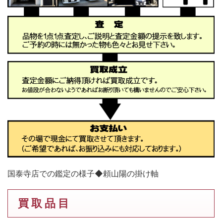
国泰寺店での鑑定の様子◆頼山陽の掛け軸
買 取 品 目