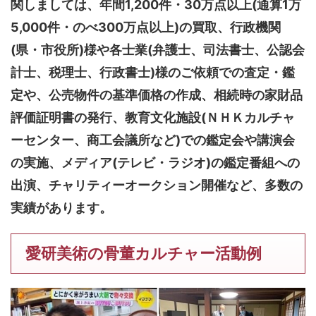
関しましては、
年間1,200件・30万点以上(通算1万
5,000件・のべ300万点以上)
の買取、行政機関
(県・市役所)様や各士業(弁護士、司法書士、公認会
計士、税理士、行政書士)様のご依頼での査定・鑑
定や、公売物件の基準価格の作成、相続時の家財品
評価証明書の発行、教育文化施設(ＮＨＫカルチャ
ーセンター、商工会議所など)での鑑定会や講演会
の実施、メディア(テレビ・ラジオ)の鑑定番組への
出演、チャリティーオークション開催など、多数の
実績があります。
愛研美術の骨董カルチャー活動例