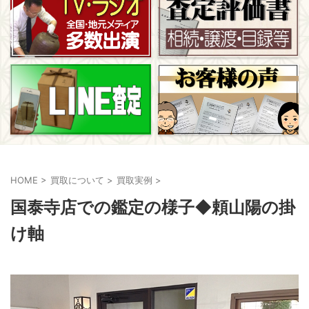
HOME
>
買取について
>
買取実例
>
国泰寺店での鑑定の様子◆頼山陽の掛
け軸