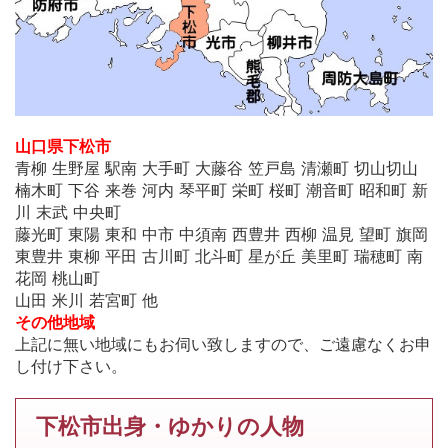
山口県下松市
青柳 生野屋 駅南 大手町 大藤谷 笠戸島 清瀬町 切山切山
楠木町 下谷 来巻 河内 琴平町 栄町 桜町 潮音町 昭和町 新
川 末武 中央町
藤光町 東陽 東和 中市 中須南 西豊井 西柳 温見 望町 旗岡
東豊井 東柳 平田 古川町 北斗町 星が丘 美里町 瑞穂町 南
花岡 桃山町
山田 米川 若宮町 他
その他地域
上記に無い地域にもお伺い致しますので、ご遠慮なくお申
し付け下さい。
下松市出身・ゆかりの人物