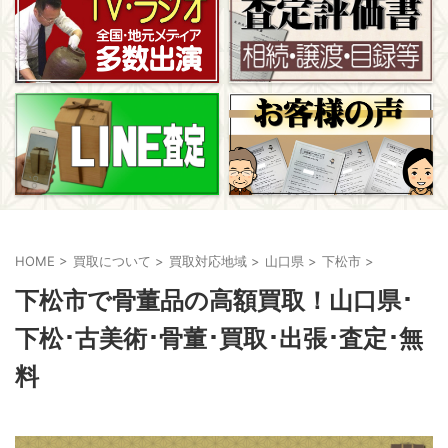
HOME
>
買取について
>
買取対応地域
>
山口県
>
下松市
>
下松市で骨董品の高額買取！山口県･
下松･古美術･骨董･買取･出張･査定･無
料