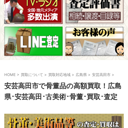
HOME
>
買取について
>
買取対応地域
>
広島県
>
安芸高田市
>
安芸高田市で骨董品の高額買取！広島
県･安芸高田･古美術･骨董･買取･査定