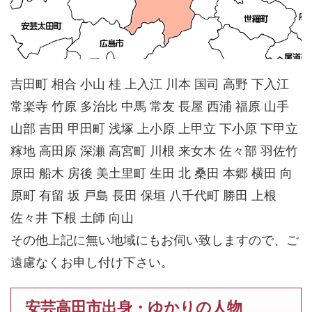
吉田町 相合 小山 桂 上入江 川本 国司 高野 下入江
常楽寺 竹原 多治比 中馬 常友 長屋 西浦 福原 山手
山部 吉田 甲田町 浅塚 上小原 上甲立 下小原 下甲立
糘地 高田原 深瀬 高宮町 川根 来女木 佐々部 羽佐竹
原田 船木 房後 美土里町 生田 北 桑田 本郷 横田 向
原町 有留 坂 戸島 長田 保垣 八千代町 勝田 上根
佐々井 下根 土師 向山
その他上記に無い地域にもお伺い致しますので、ご
遠慮なくお申し付け下さい。
安芸高田市出身・ゆかりの人物