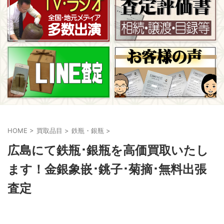
HOME
>
買取品目
>
鉄瓶・銀瓶
>
広島にて鉄瓶･銀瓶を高価買取いたし
ます！金銀象嵌･銚子･菊摘･無料出張
査定