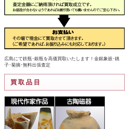
広島にて鉄瓶･銀瓶を高価買取いたします！金銀象嵌･銚
子･菊摘･無料出張査定
買 取 品 目