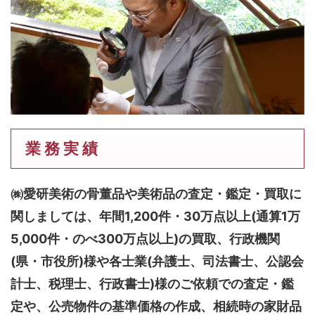
業 務 実 績
㈱愛研美術の骨董品や美術品の査定・鑑定・買取に
関しましては、
年間1,200件・30万点以上(通算1万
5,000件・のべ300万点以上)
の買取、行政機関
(県・市役所)様や各士業(弁護士、司法書士、公認会
計士、税理士、行政書士)様のご依頼での査定・鑑
定や、公売物件の基準価格の作成、相続時の家財品