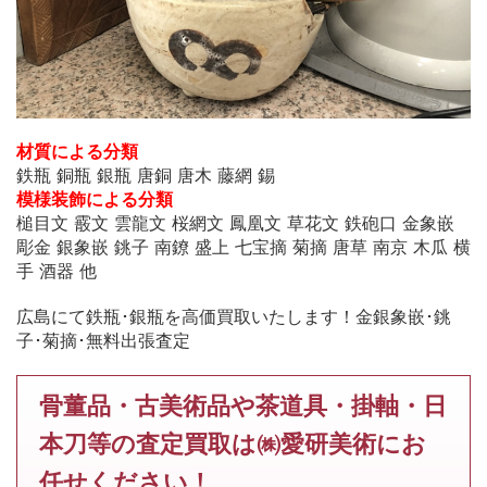
材質による分類
鉄瓶 銅瓶 銀瓶 唐銅 唐木 藤網 錫
模様装飾による分類
槌目文 霰文 雲龍文 桜網文 鳳凰文 草花文 鉄砲口 金象嵌
彫金 銀象嵌 銚子 南鐐 盛上 七宝摘 菊摘 唐草 南京 木瓜 横
手 酒器 他
広島にて鉄瓶･銀瓶を高価買取いたします！金銀象嵌･銚
子･菊摘･無料出張査定
骨董品・古美術品や茶道具・掛軸・日
本刀等の査定買取は㈱愛研美術にお
任せください！