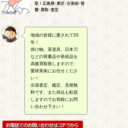
取！広島県･東区･古美術･骨
董･買取･査定
地域の皆様に愛されて55
年！
掛け軸、茶道具、日本刀
などの骨董品や美術品を
高価買取致しますので、
愛研美術にお任せくださ
い！
出張査定、鑑定、見積無
料です、また持込も歓迎
しますのでお気軽にお問
い合わせ下さい！