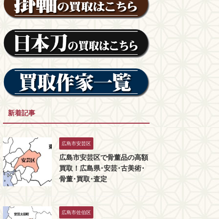
新着記事
広島市安芸区
広島市安芸区で骨董品の高額
買取！広島県･安芸･古美術･
骨董･買取･査定
広島市佐伯区