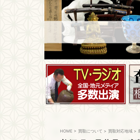
HOME
>
買取について
>
買取対応地域
>