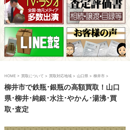
HOME
>
買取について
>
買取対応地域
>
山口県
>
柳井市
>
柳井市で鉄瓶･銀瓶の高額買取！山口
県･柳井･純銀･水注･やかん･湯沸･買
取･査定