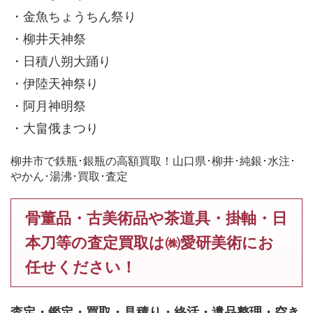
・金魚ちょうちん祭り
・柳井天神祭
・日積八朔大踊り
・伊陸天神祭り
・阿月神明祭
・大畠俄まつり
柳井市で鉄瓶･銀瓶の高額買取！山口県･柳井･純銀･水注･
やかん･湯沸･買取･査定
骨董品・古美術品や茶道具・掛軸・日
本刀等の査定買取は㈱愛研美術にお
任せください！
査定・鑑定・買取・見積り・終活・遺品整理・空き