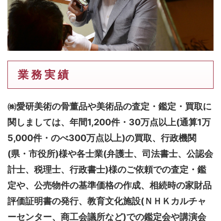
業 務 実 績
㈱愛研美術の骨董品や美術品の査定・鑑定・買取に
関しましては、
年間1,200件・30万点以上(通算1万
5,000件・のべ300万点以上)
の買取、行政機関
(県・市役所)様や各士業(弁護士、司法書士、公認会
計士、税理士、行政書士)様のご依頼での査定・鑑
定や、公売物件の基準価格の作成、相続時の家財品
評価証明書の発行、教育文化施設(ＮＨＫカルチャ
ーセンター、商工会議所など)での鑑定会や講演会