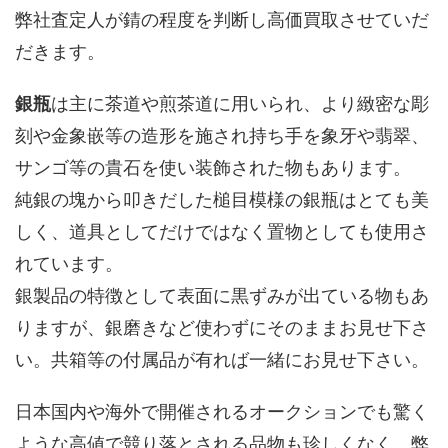
弊社査定人が錆の程度を判断し高価買取させていだ
だきます。
銀瓶
は主に茶道や煎茶道に用いられ、より緻密な彫
刻や金象嵌等の造形を施され持ち手を象牙や翡翠、
サンゴ等の貴石を使い装飾された物もあります。
純銀の塊から叩きだした槌目模様の銀瓶はとても美
しく、道具としてだけではなく置物としても使用さ
れています。
銀製品の特徴として表面に黒ずみが出ている物もあ
りますが、銀磨きなど使わずにそのままお見せ下さ
い。共箱等の付属品が有れば一緒にお見せ下さい。
日本国内や海外で開催されるオークションでも驚く
ような高値で競り落とされる品物も珍しくなく、弊