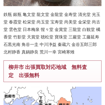
鉄瓶 銀瓶 亀文堂 龍文堂 金龍堂 金寿堂 清光堂 光玉
堂 春霞堂 松栄堂 尚玉堂 宝寿堂 尚美堂 金栄堂 尚古
堂 雲色堂 日本梅泉 惺々堂 金賞堂 三龍堂 白観堂 橘
香堂 竹影堂 天賞堂 聴松堂 寶珠堂 三巖堂 工藤延寿
石黒光南 角谷一圭 中川浄益 秦蔵六 金谷五郎三郎
北村静香 真鍋静良 荒川一幸 宮崎寒雉
柳井市 出張買取対応地域 無料査
定 出張無料