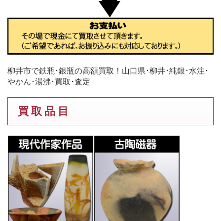
柳井市で鉄瓶･銀瓶の高額買取！山口県･柳井･純銀･水注･
やかん･湯沸･買取･査定
買 取 品 目