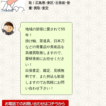
取！広島県･東区･古美術･骨
董･買取･査定
地域の皆様に愛されて55
年！
掛け軸、茶道具、日本刀
などの骨董品や美術品を
高価買取致しますので、
愛研美術にお任せくださ
い！
出張査定、鑑定、見積無
料です、また持込も歓迎
しますのでお気軽にお問
い合わせ下さい！