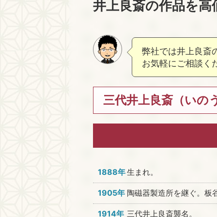
井上良斎の作品を高
弊社では井上良斎
お気軽にご相談く
三代井上良斎（いのうえ
1888年
生まれ。
1905年
陶磁器製造所を継ぐ。板
1914年
三代井上良斎襲名。