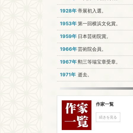
1928年
帝展初入選。
1953年
第一回横浜文化賞。
1959年
日本芸術院賞。
1966年
芸術院会員。
1967年
勲三等瑞宝章受章。
1971年
逝去。
作家一覧
続きを見る