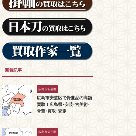
新着記事
広島市安芸区
広島市安芸区で骨董品の高額
買取！広島県･安芸･古美術･
骨董･買取･査定
広島市佐伯区