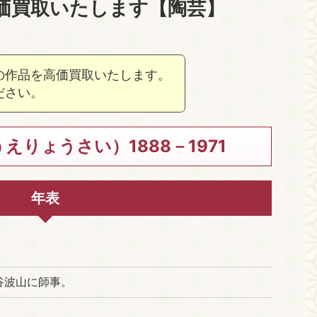
価買取いたします【陶芸】
の作品を高価買取いたします。
ださい。
りょうさい）1888－1971
年表
谷波山に師事。