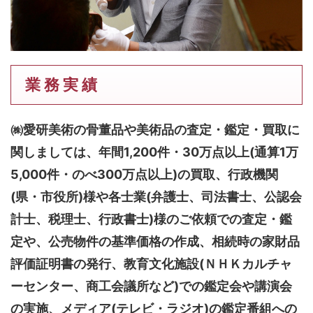
業 務 実 績
㈱愛研美術の骨董品や美術品の査定・鑑定・買取に
関しましては、
年間1,200件・30万点以上(通算1万
5,000件・のべ300万点以上)
の買取、行政機関
(県・市役所)様や各士業(弁護士、司法書士、公認会
計士、税理士、行政書士)様のご依頼での査定・鑑
定や、公売物件の基準価格の作成、相続時の家財品
評価証明書の発行、教育文化施設(ＮＨＫカルチャ
ーセンター、商工会議所など)での鑑定会や講演会
の実施、メディア(テレビ・ラジオ)の鑑定番組への