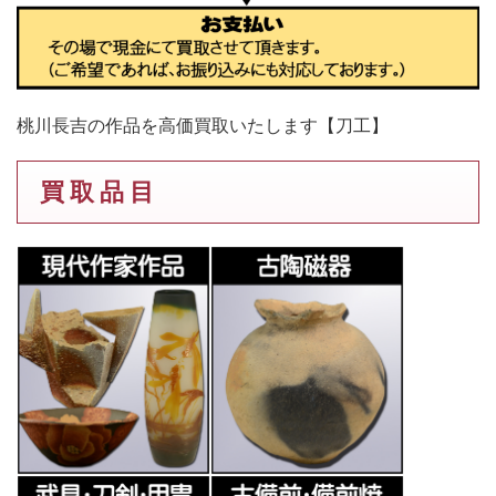
桃川長吉の作品を高価買取いたします【刀工】
買 取 品 目