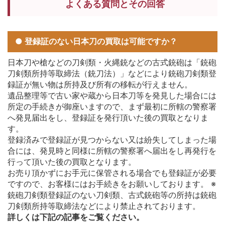
よくある質問とその回答
● 登録証のない日本刀の買取は可能ですか？
日本刀や槍などの刀剣類・火縄銃などの古式銃砲は「銃砲
刀剣類所持等取締法（銃刀法）」などにより銃砲刀剣類登
録証が無い物は所持及び所有の移転が行えません。
遺品整理等で古い家や蔵から日本刀等を発見した場合には
所定の手続きが御座いますので、まず最初に所轄の警察署
へ発見届出をし、登録証を発行頂いた後の買取となりま
す。
登録済みで登録証が見つからない又は紛失してしまった場
合には、発見時と同様に所轄の警察署へ届出をし再発行を
行って頂いた後の買取となります。
お売り頂かずにお手元に保管される場合でも登録証が必要
ですので、お客様にはお手続きをお願いしております。 ※
銃砲刀剣類登録証のない刀剣類、古式銃砲等の所持は銃砲
刀剣類所持等取締法などにより禁止されております。
詳しくは下記の記事をご覧ください。