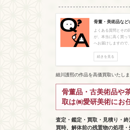
骨董・美術品など
よくある質問とその回
が、本当に高く買っ
へお届けしますので、
続きを見る
細川護熙の作品を高価買取いたしま
骨董品・古美術品や
取は㈱愛研美術にお
査定・鑑定・買取・見積り・終
買時、解体前の残置物の処理・