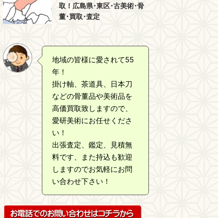
取！広島県･東区･古美術･骨
董･買取･査定
地域の皆様に愛されて55
年！
掛け軸、茶道具、日本刀
などの骨董品や美術品を
高価買取致しますので、
愛研美術にお任せくださ
い！
出張査定、鑑定、見積無
料です、また持込も歓迎
しますのでお気軽にお問
い合わせ下さい！