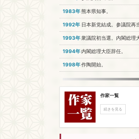
1983年
熊本県知事。
1992年
日本新党結成。参議院再
1993年
衆議院初当選。内閣総理
1994年
内閣総理大臣辞任。
1998年
作陶開始。
作家一覧
続きを見る