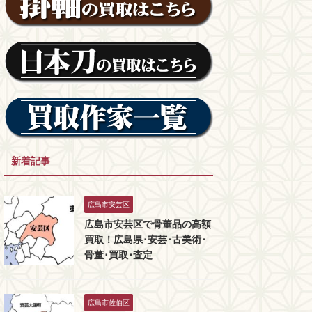
新着記事
広島市安芸区
広島市安芸区で骨董品の高額
買取！広島県･安芸･古美術･
骨董･買取･査定
広島市佐伯区