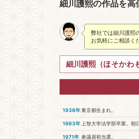
細川護熙の作品を高
弊社では細川護熙
お気軽にご相談く
細川護熙（ほそかわも
1938年
東京都生まれ。
1963年
上智大学法学部卒業。朝日
1971年
参議員初当選。