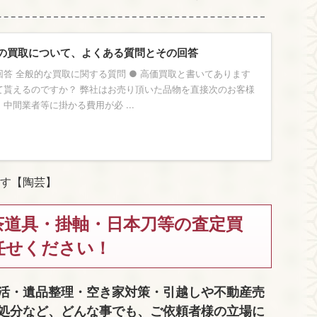
の買取について、よくある質問とその回答
答 全般的な買取に関する質問 ● 高価買取と書いてあります
て貰えるのですか？ 弊社はお売り頂いた品物を直接次のお客様
中間業者等に掛かる費用が必 ...
す【陶芸】
茶道具・掛軸・日本刀等の査定買
任せください！
活・遺品整理・空き家対策・引越しや不動産売
処分など、どんな事でも、
ご依頼者様の立場に