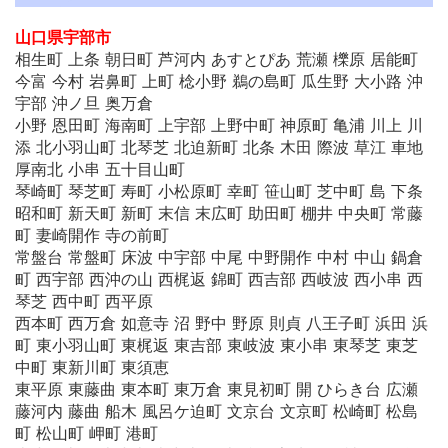
山口県宇部市
相生町 上条 朝日町 芦河内 あすとぴあ 荒瀬 櫟原 居能町
今富 今村 岩鼻町 上町 棯小野 鵜の島町 瓜生野 大小路 沖
宇部 沖ノ旦 奥万倉
小野 恩田町 海南町 上宇部 上野中町 神原町 亀浦 川上 川
添 北小羽山町 北琴芝 北迫新町 北条 木田 際波 草江 車地
厚南北 小串 五十目山町
琴崎町 琴芝町 寿町 小松原町 幸町 笹山町 芝中町 島 下条
昭和町 新天町 新町 末信 末広町 助田町 棚井 中央町 常藤
町 妻崎開作 寺の前町
常盤台 常盤町 床波 中宇部 中尾 中野開作 中村 中山 鍋倉
町 西宇部 西沖の山 西梶返 錦町 西吉部 西岐波 西小串 西
琴芝 西中町 西平原
西本町 西万倉 如意寺 沼 野中 野原 則貞 八王子町 浜田 浜
町 東小羽山町 東梶返 東吉部 東岐波 東小串 東琴芝 東芝
中町 東新川町 東須恵
東平原 東藤曲 東本町 東万倉 東見初町 開 ひらき台 広瀬
藤河内 藤曲 船木 風呂ケ迫町 文京台 文京町 松崎町 松島
町 松山町 岬町 港町