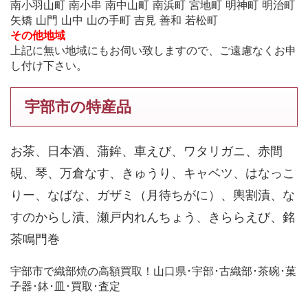
南小羽山町 南小串 南中山町 南浜町 宮地町 明神町 明治町
矢矯 山門 山中 山の手町 吉見 善和 若松町
その他地域
上記に無い地域にもお伺い致しますので、ご遠慮なくお申
し付け下さい。
宇部市の特産品
お茶、日本酒、蒲鉾、車えび、ワタリガニ、赤間
硯、琴、万倉なす、きゅうり、キャベツ、はなっこ
りー、なばな、ガザミ（月待ちがに）、輿割漬、な
すのからし漬、瀬戸内れんちょう、きららえび、銘
茶鳴門巻
宇部市で織部焼の高額買取！山口県･宇部･古織部･茶碗･菓
子器･鉢･皿･買取･査定