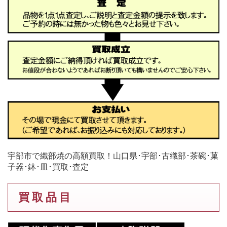
宇部市で織部焼の高額買取！山口県･宇部･古織部･茶碗･菓
子器･鉢･皿･買取･査定
買 取 品 目