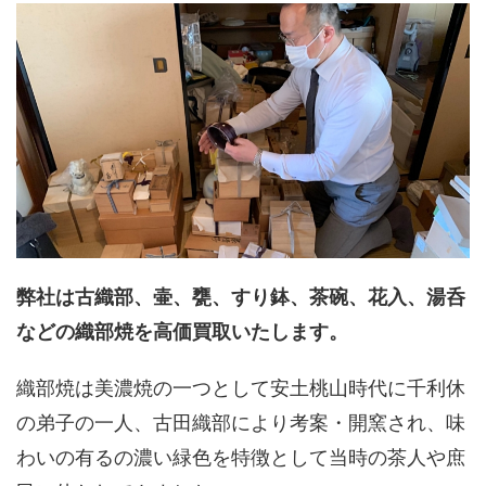
弊社は古織部、壷、甕、すり鉢、茶碗、花入、湯呑
などの織部焼を高価買取いたします。
織部焼は美濃焼の一つとして安土桃山時代に千利休
の弟子の一人、古田織部により考案・開窯され、味
わいの有るの濃い緑色を特徴として当時の茶人や庶