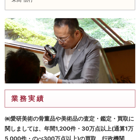
業 務 実 績
㈱愛研美術の骨董品や美術品の査定・鑑定・買取に
関しましては、
年間1,200件・30万点以上(通算1万
5,000件・のべ300万点以上)
の買取、行政機関