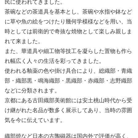
民に使われてきました。
茶碗などの茶道具を基本とし、茶碗や水指や鉢など
に草や魚の絵をつけたり幾何学模様などを用い、当
時としては前衛的で奇抜な焼物として楽しみ親しま
れて来ました。
また、華道具や細工物等技工を凝らした置物も作ら
れ幅広く人々の生活を彩ってきました。
使われる釉薬の色や掛け具合により、総織部・青織
部・織部黒・鳴海織部・黒織部・赤織部・志野織部
などに分類されます。
京都にある古田織部美術館には安土桃山時代から受
け継がれた名品が数多く展示してあり、当時の雰囲
気を今に伝えています。
織部焼など日本の古陶磁器は国内外で評価が高く、