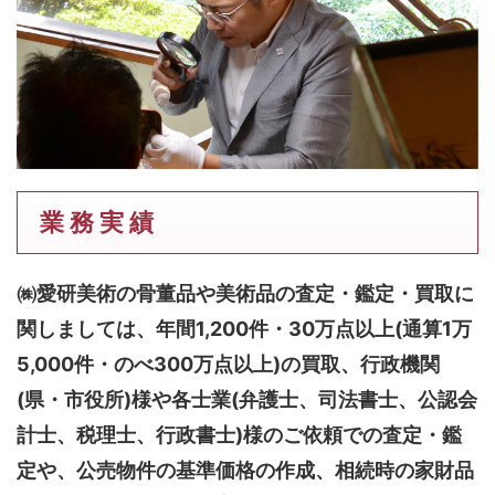
業 務 実 績
㈱愛研美術の骨董品や美術品の査定・鑑定・買取に
関しましては、
年間1,200件・30万点以上(通算1万
5,000件・のべ300万点以上)
の買取、行政機関
(県・市役所)様や各士業(弁護士、司法書士、公認会
計士、税理士、行政書士)様のご依頼での査定・鑑
定や、公売物件の基準価格の作成、相続時の家財品