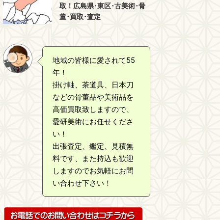
取！広島県･東区･古美術･骨
董･買取･査定
地域の皆様に愛されて55
年！
掛け軸、茶道具、日本刀
などの骨董品や美術品を
高価買取致しますので、
愛研美術にお任せくださ
い！
出張査定、鑑定、見積無
料です、また持込も歓迎
しますのでお気軽にお問
い合わせ下さい！