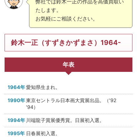
弊社では鈴木一正の作品を高価買取い
たします。
お気軽にご相談ください。
鈴木一正（すずきかずまさ）1964-
年表
1964年
愛知県生まれ。
1990年
東京セントラル日本画大賞展出品。（'92
'94）
1994年
川端龍子賞展優秀賞。日展初入選。
1995年
日春展初入選。