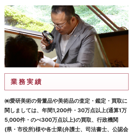
業 務 実 績
㈱愛研美術の骨董品や美術品の査定・鑑定・買取に
関しましては、
年間1,200件・30万点以上(通算1万
5,000件・のべ300万点以上)
の買取、行政機関
(県・市役所)様や各士業(弁護士、司法書士、公認会