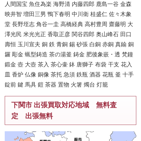
人間国宝 魚住為楽 海野清 内藤四郎 鹿島一谷 金森
映井智 増田三男 鴨下春明 中川衛 桂盛仁 佐々木象
堂 長野垤志 角谷一圭 高橋経典 高村豊周 齋藤明 大
澤光民 米光光正 香取正彦 関谷四郎 奥山峰石 田口
壽恒 玉川宣夫 銅 鉄 青銅 錫 砂張 白銅 赤銅 真鍮 銅
鑼 彫金 蝋型鋳造 茶の湯釜 鋳金 肥後象嵌・透 梵鐘
鍛金 壺 大壺 茶入 茶心壷 鉢 唐獅子 布袋 干支 花入
皿 香炉 仏像 銅像 茶托 急須 鉄瓶 酒器 花瓶 釜 十手
錠前 鍵 馬具 鎧 茶器 置物 火箸 燭台 灯籠
下関市 出張買取対応地域 無料査
定 出張無料