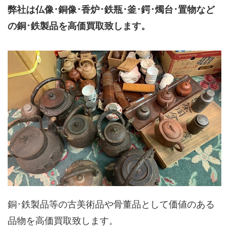
弊社は仏像･銅像･香炉･鉄瓶･釜･鍔･燭台･置物など
の銅･鉄製品を高価買取致します。
銅･鉄製品等の古美術品や骨董品として価値のある
品物を高価買取致します。