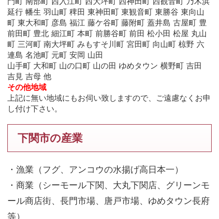
門町 南部町 西入江町 西大坪町 西神田町 西観音町 乃木浜
延行 幡生 羽山町 稗田 東神田町 東観音町 東勝谷 東向山
町 東大和町 彦島 福江 藤ケ谷町 藤附町 蓋井島 古屋町 豊
前田町 豊北 細江町 本町 前勝谷町 前田 松小田 松屋 丸山
町 三河町 南大坪町 みもすそ川町 宮田町 向山町 椋野 六
連島 名池町 元町 安岡 山田
山手町 大和町 山の口町 山の田 ゆめタウン 横野町 吉田
吉見 吉母 他
その他地域
上記に無い地域にもお伺い致しますので、ご遠慮なくお申
し付け下さい。
下関市の産業
・漁業（フグ、アンコウの水揚げ高日本一）
・商業（シーモール下関、大丸下関店、グリーンモ
ール商店街、長門市場、唐戸市場、ゆめタウン長府
等）