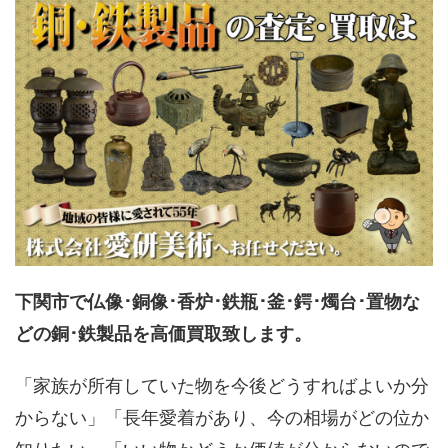
下関市で仏像･銅像･香炉･鉄瓶･釜･鍔･燭台･置物な
どの銅･鉄製品を高価買取致します。
「家族が所有していた物を今後どうすればよいか分
からない」「長年愛着があり、今の相場がどの位か