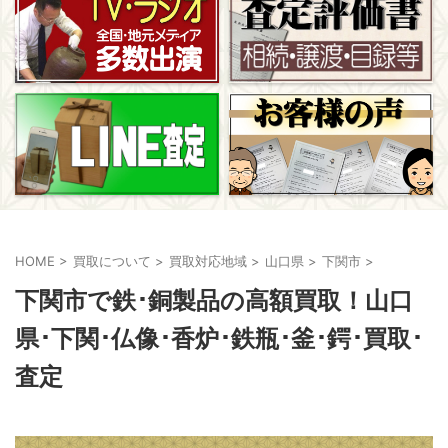
HOME
>
買取について
>
買取対応地域
>
山口県
>
下関市
>
下関市で鉄･銅製品の高額買取！山口
県･下関･仏像･香炉･鉄瓶･釜･鍔･買取･
査定