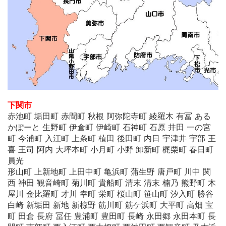
下関市
赤池町 垢田町 赤間町 秋根 阿弥陀寺町 綾羅木 有冨 ある
かぽーと 生野町 伊倉町 伊崎町 石神町 石原 井田 一の宮
町 今浦町 入江町 上条町 植田 後田町 内日 宇津井 宇部 王
喜 王司 阿内 大坪本町 小月町 小野 卸新町 梶栗町 春日町
員光
形山町 上新地町 上田中町 亀浜町 蒲生野 唐戸町 川中 関
西 神田 観音崎町 菊川町 貴船町 清末 清末 楠乃 熊野町 木
屋川 金比羅町 才川 幸町 栄町 桜山町 笹山町 汐入町 勝谷
白崎 新垢田 新地 新椋野 筋川町 筋ケ浜町 大平町 高畑 宝
町 田倉 長府 冨任 豊浦町 豊田町 長崎 永田郷 永田本町 長