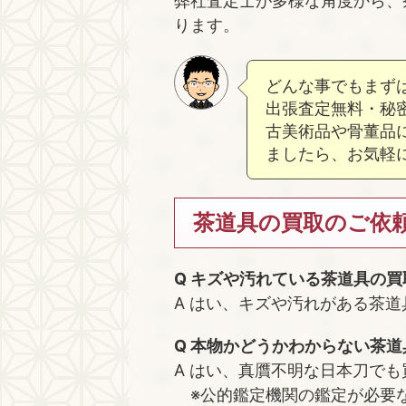
弊社査定士が多様な角度から、
ります。
どんな事でもまず
出張査定無料・秘
古美術品や骨董品
ましたら、お気軽
茶道具の買取のご依
Q キズや汚れている茶道具の
A はい、キズや汚れがある茶
Q 本物かどうかわからない茶
A はい、真贋不明な日本刀で
※公的鑑定機関の鑑定が必要