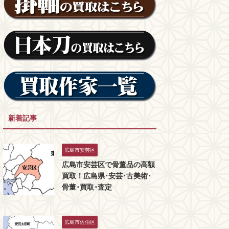
新着記事
広島市安芸区
広島市安芸区で骨董品の高額
買取！広島県･安芸･古美術･
骨董･買取･査定
広島市佐伯区