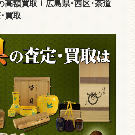
の高額買取！広島県･西区･茶道
棗･買取