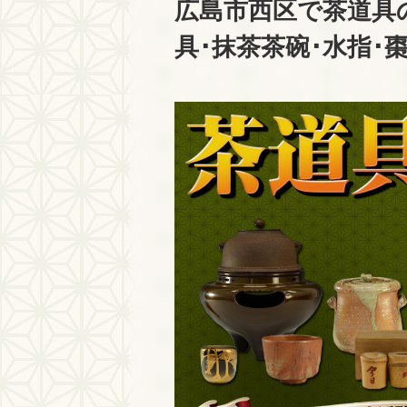
広島市西区で茶道具
具･抹茶茶碗･水指･