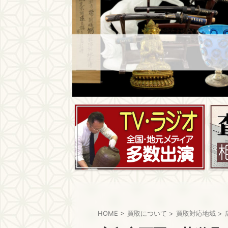
HOME
>
買取について
>
買取対応地域
>