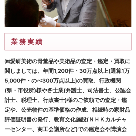
業 務 実 績
㈱愛研美術の骨董品や美術品の査定・鑑定・買取に
関しましては、
年間1,200件・30万点以上(通算1万
5,000件・のべ300万点以上)
の買取、行政機関
(県・市役所)様や各士業(弁護士、司法書士、公認会
計士、税理士、行政書士)様のご依頼での査定・鑑
定や、公売物件の基準価格の作成、相続時の家財品
評価証明書の発行、教育文化施設(ＮＨＫカルチャ
ーセンター、商工会議所など)での鑑定会や講演会