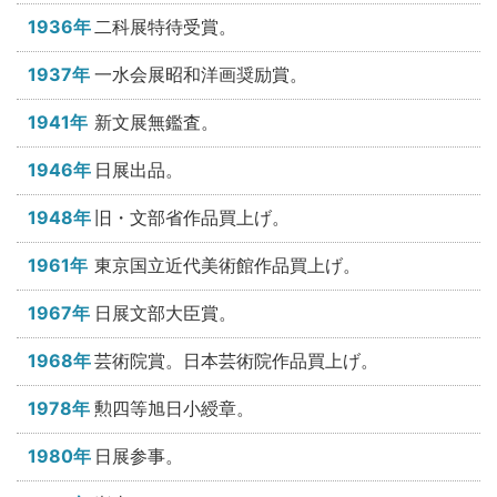
1936年
二科展特待受賞。
1937年
一水会展昭和洋画奨励賞。
1941年
新文展無鑑査。
1946年
日展出品。
1948年
旧・文部省作品買上げ。
1961年
東京国立近代美術館作品買上げ。
1967年
日展文部大臣賞。
1968年
芸術院賞。日本芸術院作品買上げ。
1978年
勲四等旭日小綬章。
1980年
日展参事。