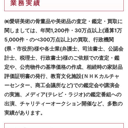
業 務 実 績
㈱愛研美術の骨董品や美術品の査定・鑑定・買取に
関しましては、
年間1,200件・30万点以上(通算1万
5,000件・のべ300万点以上)
の買取、行政機関
(県・市役所)様や各士業(弁護士、司法書士、公認会
計士、税理士、行政書士)様のご依頼での査定・鑑
定や、公売物件の基準価格の作成、相続時の家財品
評価証明書の発行、教育文化施設(ＮＨＫカルチャ
ーセンター、商工会議所など)での鑑定会や講演会
の実施、メディア(テレビ・ラジオ)の鑑定番組への
出演、チャリティーオークション開催など、多数の
実績があります。