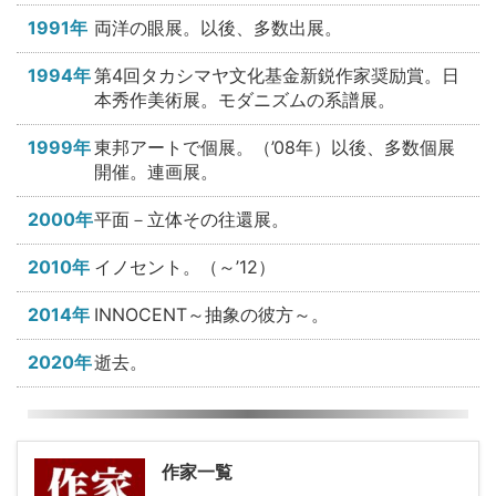
1991年
両洋の眼展。以後、多数出展。
1994年
第4回タカシマヤ文化基金新鋭作家奨励賞。日
本秀作美術展。モダニズムの系譜展。
1999年
東邦アートで個展。（’08年）以後、多数個展
開催。連画展。
2000年
平面－立体その往還展。
2010年
イノセント。（～’12）
2014年
INNOCENT～抽象の彼方～。
2020年
逝去。
作家一覧