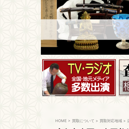
HOME
>
買取について
>
買取対応地域
>