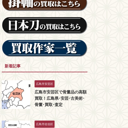
新着記事
広島市安芸区
広島市安芸区で骨董品の高額
買取！広島県･安芸･古美術･
骨董･買取･査定
広島市佐伯区