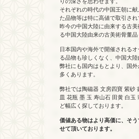
りの深さを思わせます。
それぞれの時代の中国王朝に献
た品物等は特に高値で取引され
昨今の中国大陸に由来する古美
る中国大陸由来の古美術骨董品
日本国内や海外で開催されるオ
る品物も珍しくなく、中国大陸
弊社にも国内はもとより、国外
多くあります。
弊社では陶磁器 文房四寶 紫砂 書
皿 花瓶 墨 玉 寿山石 田黄 白玉
ど幅広く探しております。
価値ある物はより高価に、そう
せて頂いております。