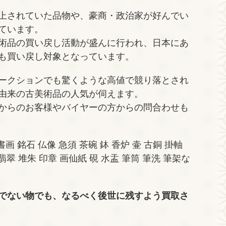
上されていた品物や、豪商・政治家が好んでい
ています。
術品の買い戻し活動が盛んに行われ、日本にあ
も買い戻し対象となっています。
ークションでも驚くような高値で競り落とされ
由来の古美術品の人気が伺えます。
からのお客様やバイヤーの方からの問合わせも
画 銘石 仏像 急須 茶碗 鉢 香炉 壷 古銅 掛軸
 翡翠 堆朱 印章 画仙紙 硯 水盂 筆筒 筆洗 筆架な
でない物でも、なるべく後世に残すよう買取さ