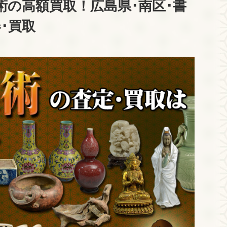
術の高額買取！広島県･南区･書
器･買取