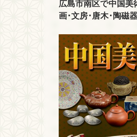
広島市南区で中国美
画･文房･唐木･陶磁