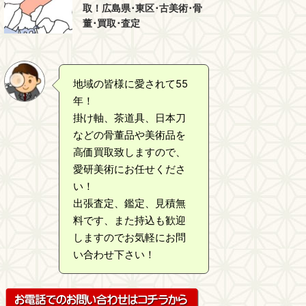
取！広島県･東区･古美術･骨
董･買取･査定
地域の皆様に愛されて55
年！
掛け軸、茶道具、日本刀
などの骨董品や美術品を
高価買取致しますので、
愛研美術にお任せくださ
い！
出張査定、鑑定、見積無
料です、また持込も歓迎
しますのでお気軽にお問
い合わせ下さい！