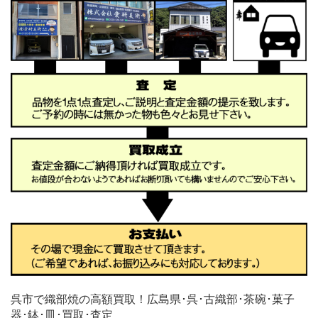
呉市で織部焼の高額買取！広島県･呉･古織部･茶碗･菓子
器･鉢･皿･買取･査定