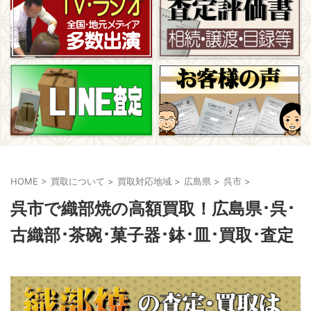
HOME
>
買取について
>
買取対応地域
>
広島県
>
呉市
>
呉市で織部焼の高額買取！広島県･呉･
古織部･茶碗･菓子器･鉢･皿･買取･査定