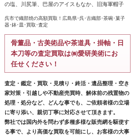
の塩、川尻筆、巴屋のアイスもなか、旧海軍帽子
呉市で織部焼の高額買取！広島県･呉･古織部･茶碗･菓子
器･鉢･皿･買取･査定
骨董品・古美術品や茶道具・掛軸・日
本刀等の査定買取は㈱愛研美術にお
任せください！
査定・鑑定・買取・見積り・終活・遺品整理・空き
家対策・引越しや不動産売買時、解体前の残置物の
処理・処分など、どんな事でも、
ご依頼者様の立場
に寄り添い、親切丁寧に対応させて頂きます。
弊社では国内外を問わず多種多様な販売網を駆使す
る事で、より高価な買取を可能にし、お客様の大事