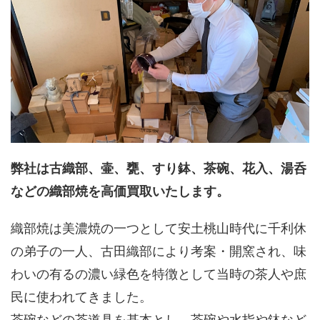
弊社は古織部、壷、甕、すり鉢、茶碗、花入、湯呑
などの織部焼を高価買取いたします。
織部焼は美濃焼の一つとして安土桃山時代に千利休
の弟子の一人、古田織部により考案・開窯され、味
わいの有るの濃い緑色を特徴として当時の茶人や庶
民に使われてきました。
茶碗などの茶道具を基本とし、茶碗や水指や鉢など