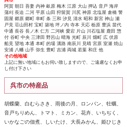
阿賀 朝日 吾妻 内神 畝原 梅木 江原 大山 押込 音戸 海岸
蒲刈 長迫 二河 平原 山田 狩留賀 川尻 神原 北塩屋 倉橋 警
固屋 郷原 郷町 幸町 条 三和 汐見 清水 昭和 新宮 神山 瀬
戸見 荘山田村 宝町 築地 坪ノ内 寺本 天応 栃原 豊浜 苗代
中通 長谷 長ノ木 仁方 二河峡 愛宕 片山 川石塩屋 鹿田 惣
付 谷町 中央 三津田 野呂山 晴海 光町 辰川 畑町 広 伏原
船見 望地 本通 本町 的場 溝路 南辰川 見晴 宮原 室瀬 焼山
安浦 八幡 山手 弥生 豊町 吉浦 両城 若葉 和庄 他
その他地域
上記に無い地域にもお伺い致しますので、ご遠慮なくお申
し付け下さい
呉市の特産品
胡蝶蘭、白むらさき、雨後の月、ロンパン、牡蠣、
音戸ちりめん、トマト、ミカン、花卉、いちぢく、
いかなごの佃煮、しいたけ、大長みかん、姫ひじき