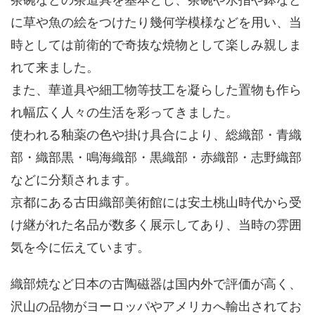
に草や魚の絵をつけたり幾何学模様などを用い、当
時としては前衛的で奇抜な焼物として楽しみ親しま
れて来ました。
また、華道具や細工物等技工を凝らした置物も作ら
れ幅広く人々の生活を彩ってきました。
使われる釉薬の色や掛け具合により、総織部・青織
部・織部黒・鳴海織部・黒織部・赤織部・志野織部
などに分類されます。
京都にある古田織部美術館には安土桃山時代から受
け継がれた名品が数多く展示してあり、当時の雰囲
気を今に伝えています。
織部焼など日本の古陶磁器は国内外で評価が高く、
沢山の品物がヨーロッパやアメリカへ輸出されてお