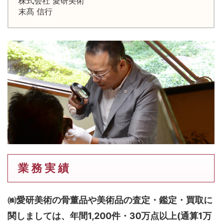
株式会社 愛研美術
末髙 信行
業 務 実 績
㈱愛研美術の骨董品や美術品の査定・鑑定・買取に
関しましては、
年間1,200件・30万点以上(通算1万