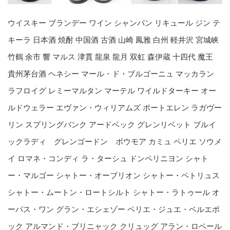
ウイスキー ブランデー ワイン シャンパン リキュール ジン テ
キーラ 日本酒 焼酎 中国酒 古酒 山崎 鳳雅 白州 軽井沢 宮城峡
竹鶴 余市 響 マルス 津貫 龍泉 龍月 双虹 森伊蔵 十四代 魔王
貴州茅台酒 ヘネシー マール・ド・ブルゴーニュ マッカラン
ラフロイグ レミーマルタン マーテル ワイルドターキー オー
ルドウェラー エヴァン・ウィリアムズ ポートエレン ラガヴー
リン スプリングバンク アードベック グレンリベット ブルイ
ックラディ グレンゴードン ボウモア カミュ ペリエ ソウメ
イ ロマネ・コンディ ラ・ターシュ ドンペリニヨン シャト
ー・マルゴー シャトー・オーブリオン シャトー・ペトリュス
シャトー・ムートン・ロートシルト シャトー・ラトゥール オ
ーパス・ワン グラン・エシェゾー ペリエ・ジュエ・ベルエポ
ック アルマンド・ブリニャック クリュッグ アラン・ロベール