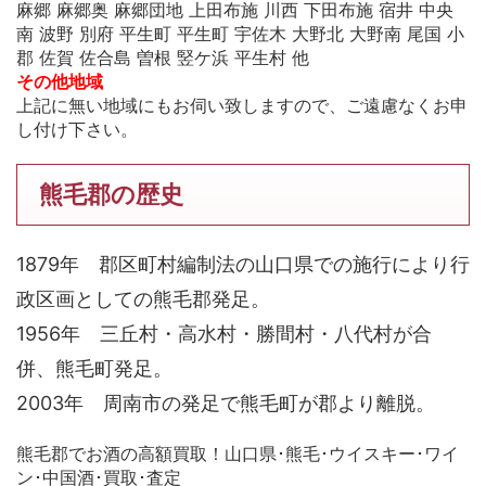
麻郷 麻郷奥 麻郷団地 上田布施 川西 下田布施 宿井 中央
南 波野 別府 平生町 平生町 宇佐木 大野北 大野南 尾国 小
郡 佐賀 佐合島 曽根 竪ケ浜 平生村 他
その他地域
上記に無い地域にもお伺い致しますので、ご遠慮なくお申
し付け下さい。
熊毛郡の歴史
1879年 郡区町村編制法の山口県での施行により行
政区画としての熊毛郡発足。
1956年 三丘村・高水村・勝間村・八代村が合
併、熊毛町発足。
2003年 周南市の発足で熊毛町が郡より離脱。
熊毛郡でお酒の高額買取！山口県･熊毛･ウイスキー･ワイ
ン･中国酒･買取･査定