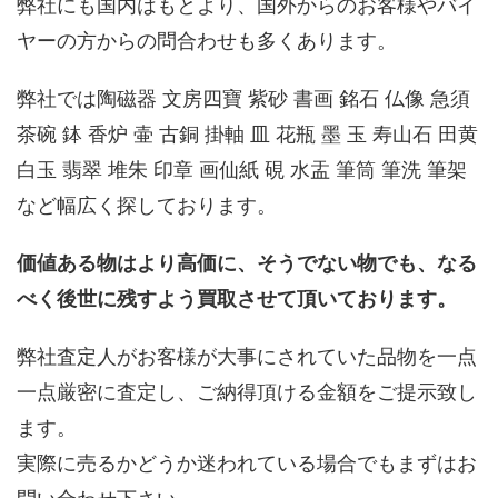
弊社にも国内はもとより、国外からのお客様やバイ
ヤーの方からの問合わせも多くあります。
弊社では陶磁器 文房四寶 紫砂 書画 銘石 仏像 急須
茶碗 鉢 香炉 壷 古銅 掛軸 皿 花瓶 墨 玉 寿山石 田黄
白玉 翡翠 堆朱 印章 画仙紙 硯 水盂 筆筒 筆洗 筆架
など幅広く探しております。
価値ある物はより高価に、そうでない物でも、なる
べく後世に残すよう買取させて頂いております。
弊社査定人がお客様が大事にされていた品物を一点
一点厳密に査定し、ご納得頂ける金額をご提示致し
ます。
実際に売るかどうか迷われている場合でもまずはお