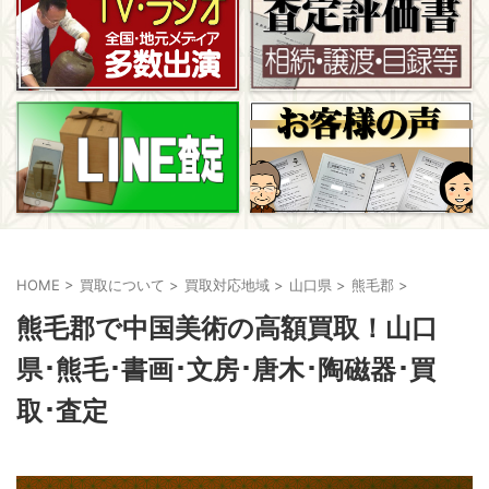
HOME
>
買取について
>
買取対応地域
>
山口県
>
熊毛郡
>
熊毛郡で中国美術の高額買取！山口
県･熊毛･書画･文房･唐木･陶磁器･買
取･査定