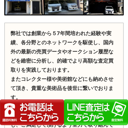
弊社では創業から５7年間培われた経験や実
績、各分野とのネットワークを駆使し、国内
外の最新の売買データやオークション履歴な
どを緻密に分析し、的確でより高額な査定買
取りを実践しております。
またコレクター様や美術館などにも納めさせ
て頂き、貴重な美術品を後世に繋いでおりま
す。
地域の皆様に愛されて５7年、多大な感謝と共
に、これからもご依頼者様の信頼にお応え
し、ご満足して頂けるよう全力で取り組んで