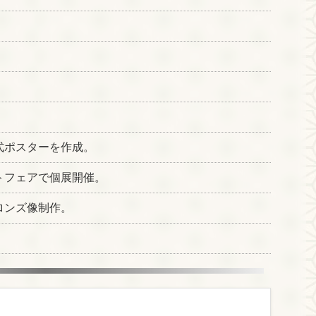
。
。
式ポスターを作成。
トフェアで個展開催。
ロンズ像制作。