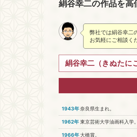
絹谷幸二の作品を高
弊社では絹谷幸二
お気軽にご相談く
絹谷幸二（きぬたにこ
1943年
奈良県生まれ。
1962年
東京芸術大学油画科入学
1966年
大橋賞。