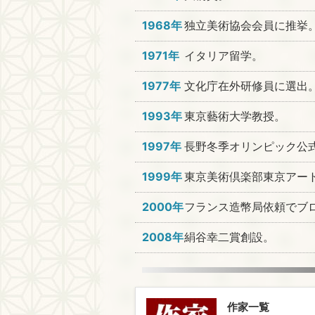
1968年
独立美術協会会員に推挙
1971年
イタリア留学。
1977年
文化庁在外研修員に選出
1993年
東京藝術大学教授。
1997年
長野冬季オリンピック公
1999年
東京美術倶楽部東京アー
2000年
フランス造幣局依頼でブ
2008年
絹谷幸二賞創設。
作家一覧