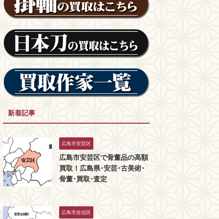
新着記事
広島市安芸区
広島市安芸区で骨董品の高額
買取！広島県･安芸･古美術･
骨董･買取･査定
広島市佐伯区