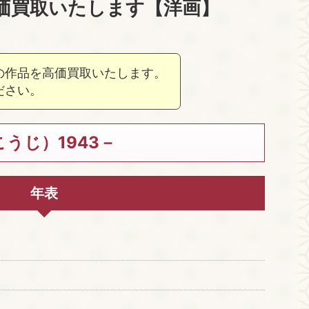
価買取いたします【洋画】
の作品を高価買取いたします。
ださい。
うじ）1943－
年表
。