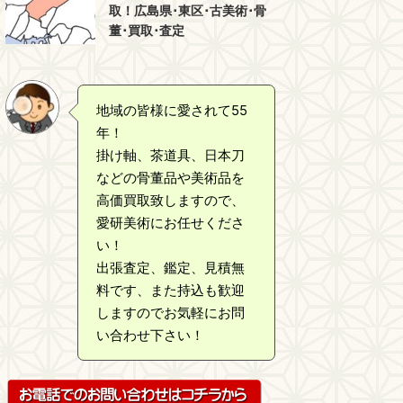
取！広島県･東区･古美術･骨
董･買取･査定
地域の皆様に愛されて55
年！
掛け軸、茶道具、日本刀
などの骨董品や美術品を
高価買取致しますので、
愛研美術にお任せくださ
い！
出張査定、鑑定、見積無
料です、また持込も歓迎
しますのでお気軽にお問
い合わせ下さい！