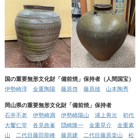
国の重要無形文化財「備前焼」保持者（人間国宝）
伊勢崎淳
金重陶陽
藤原啓
藤原雄
山本陶秀
岡山県の重要無形文化財「備前焼」保持者
石井不老
伊勢崎満
伊勢崎陽山
浦上善次
初代
大饗仁堂
各見政峯
隠崎隆一
金重晃介
金重素
山
二代目藤田龍峰
藤原建
二代目藤原楽山
松