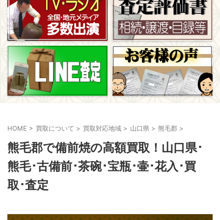
HOME
>
買取について
>
買取対応地域
>
山口県
>
熊毛郡
>
熊毛郡で備前焼の高額買取！山口県･
熊毛･古備前･茶碗･宝瓶･壷･花入･買
取･査定