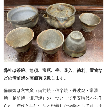
弊社は茶碗、急須、宝瓶、壷、花入、徳利、置物な
どの備前焼を高価買取致します。
備前焼は六古窯（備前焼・信楽焼・丹波焼・常滑
焼・越前焼・瀬戸焼）の一つとして平安時代から作
られ、時代と共に生活と密着した焼物として親しま