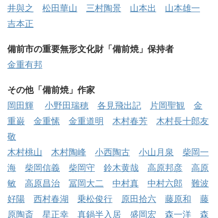
井與之
松田華山
三村陶景
山本出
山本雄一
吉本正
備前市の重要無形文化財「備前焼」保持者
金重有邦
その他「備前焼」作家
岡田輝
小野田瑞穂
各見飛出記
片岡聖観
金
重巌
金重愫
金重道明
木村春芳
木村長十郎友
敬
木村桃山
木村陶峰
小西陶古
小山月泉
柴岡一
海
柴岡信義
柴岡守
鈴木黄哉
高原邦彦
高原
敏
高原昌治
冨岡大二
中村真
中村六郎
難波
好陽
西村春湖
乗松俊行
原田拾六
藤原和
藤
原陶斎
星正幸
真鍋半入居
盛岡宏
森一洋
森