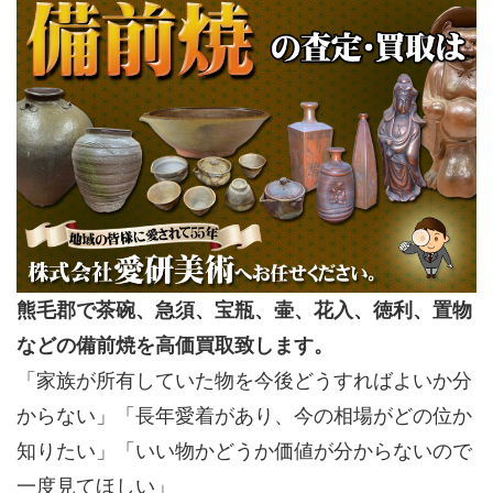
熊毛郡で茶碗、急須、宝瓶、壷、花入、徳利、置物
などの備前焼を高価買取致します。
「家族が所有していた物を今後どうすればよいか分
からない」「長年愛着があり、今の相場がどの位か
知りたい」「いい物かどうか価値が分からないので
一度見てほしい」