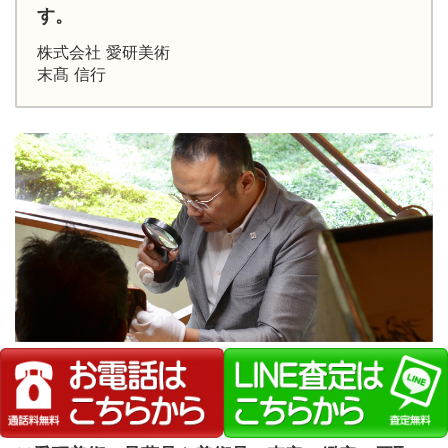
す。
株式会社 愛研美術
末髙 信行
業 務 実 績