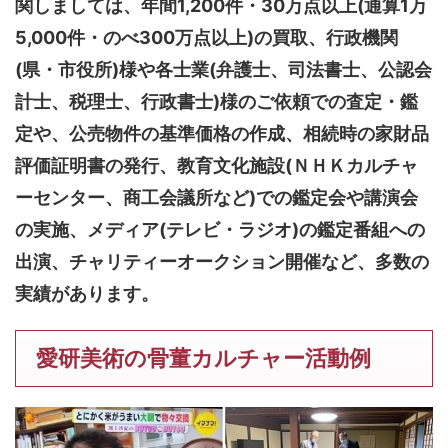
関しましては、
年間1,200件・30万点以上(通算1万
5,000件・のべ300万点以上)
の買取、行政機関
(県・市役所)様や各士業(弁護士、司法書士、公認会
計士、税理士、行政書士)様のご依頼での査定・鑑
定や、公売物件の基準価格の作成、相続時の家財品
評価証明書の発行、教育文化施設(ＮＨＫカルチャ
ーセンター、商工会議所など)での鑑定会や講演会
の実施、メディア(テレビ・ラジオ)の鑑定番組への
出演、チャリティーオークション開催など、多数の
実績があります。
愛研美術の骨董カルチャー活動例