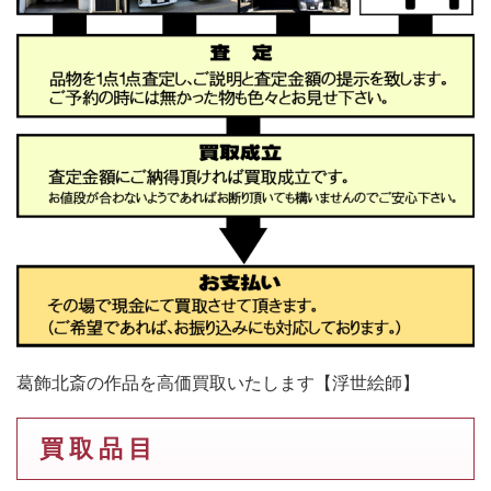
葛飾北斎の作品を高価買取いたします【浮世絵師】
買 取 品 目