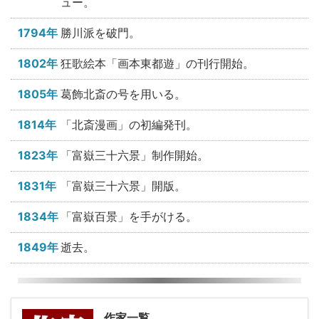
ュー。
1794年
勝川派を破門。
1802年
狂歌絵本「画本東都遊」の刊行開始。
1805年
葛飾北斎の号を用いる。
1814年
「北斎漫画」の初編発刊。
1823年
「富嶽三十六景」制作開始。
1831年
「富嶽三十六景」開版。
1834年
「富嶽百景」を手がける。
1849年
逝去。
作家一覧