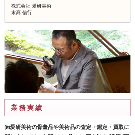
株式会社 愛研美術
末髙 信行
業 務 実 績
㈱愛研美術の骨董品や美術品の査定・鑑定・買取に