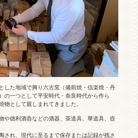
とした地域で興り六古窯（備前焼・信楽焼・丹
）の一つとして平安時代・奈良時代から作ら
焼物として親しまれてきました。
物や徳利酒呑などの酒器、茶道具、華道具、壺
陶され、現代に至るまで保存または記録が残さ