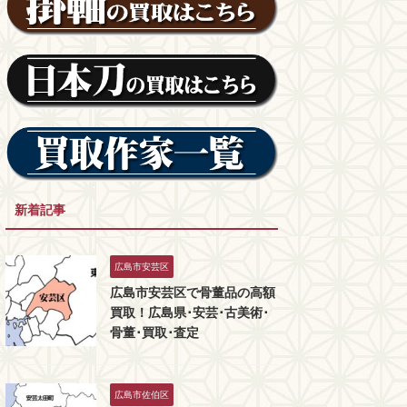
新着記事
広島市安芸区
広島市安芸区で骨董品の高額
買取！広島県･安芸･古美術･
骨董･買取･査定
広島市佐伯区