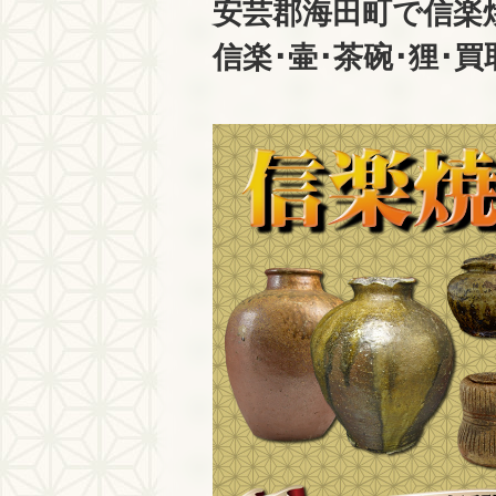
安芸郡海田町で信楽
信楽･壷･茶碗･狸･買