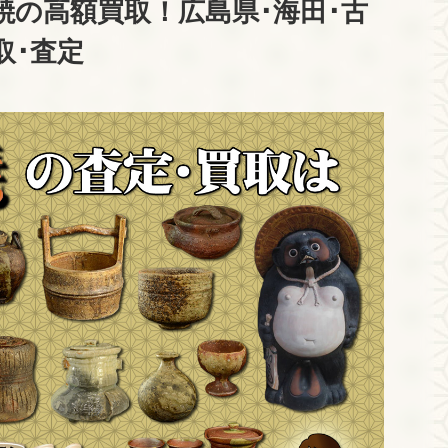
焼の高額買取！広島県･海田･古
取･査定