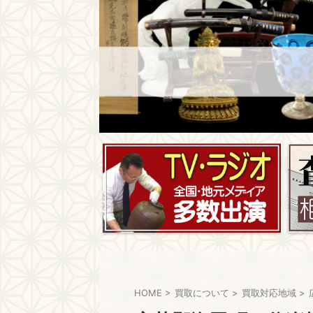
HOME
>
買取について
>
買取対応地域
>