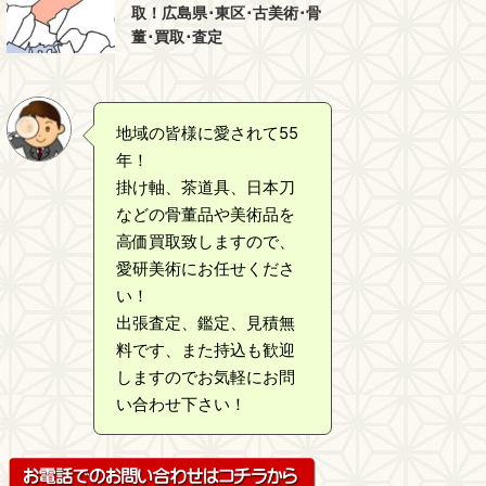
取！広島県･東区･古美術･骨
董･買取･査定
地域の皆様に愛されて55
年！
掛け軸、茶道具、日本刀
などの骨董品や美術品を
高価買取致しますので、
愛研美術にお任せくださ
い！
出張査定、鑑定、見積無
料です、また持込も歓迎
しますのでお気軽にお問
い合わせ下さい！