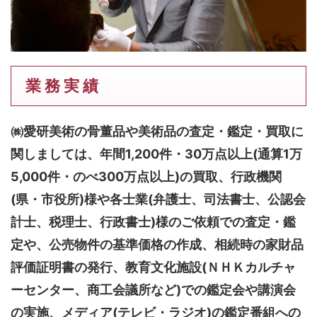
業 務 実 績
㈱愛研美術の骨董品や美術品の査定・鑑定・買取に
関しましては、
年間1,200件・30万点以上(通算1万
5,000件・のべ300万点以上)
の買取、行政機関
(県・市役所)様や各士業(弁護士、司法書士、公認会
計士、税理士、行政書士)様のご依頼での査定・鑑
定や、公売物件の基準価格の作成、相続時の家財品
評価証明書の発行、教育文化施設(ＮＨＫカルチャ
ーセンター、商工会議所など)での鑑定会や講演会
の実施、メディア(テレビ・ラジオ)の鑑定番組への