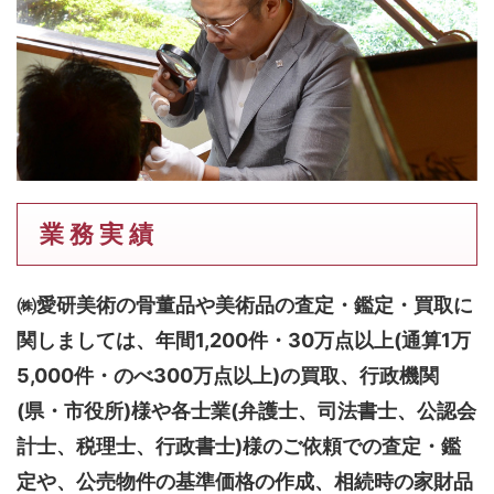
業 務 実 績
㈱愛研美術の骨董品や美術品の査定・鑑定・買取に
関しましては、
年間1,200件・30万点以上(通算1万
5,000件・のべ300万点以上)
の買取、行政機関
(県・市役所)様や各士業(弁護士、司法書士、公認会
計士、税理士、行政書士)様のご依頼での査定・鑑
定や、公売物件の基準価格の作成、相続時の家財品