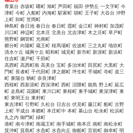
青葉台 赤坂町 曙町 旭町 芦田町 福田 伊勢丘 一文字町 今
津町 今町 入船町 内海町 駅家町 胡町 王子町 大谷台 沖野
上町 卸町 笠岡町
神島町 春日池 春日台 春日町 霞町 金江町 神村町 加茂町
川口町 神辺町 北本庄 北美台 北吉津町 木之庄町 草戸町
熊野町 鋼管町 光南町
郷分町 向陽町 蔵王町 桜馬場町 佐波町 三之丸町 地吹町
清水ケ丘 城興ケ丘 昭和町 城見町 新市町 新涯町 新浜町
住吉町 瀬戸町 千田町
高西町 高西町南 高美台 宝町 多治米町 田尻町 大黒町 大
門町 長者町 千代田町 津之郷町 坪生町 手城町 寺町 道三
町 東陽台 鞆町 奈良津町
西桜町 西新涯町 西深津町 西町 沼隈町 能島 野上町 延広
町 走島町 花園町 東川口町 東桜町 東手城町 東深津町 東
町 東明王台 東村町
東吉津町 引野町 久松台 日吉台 伏見町 藤江町 船町 古野
上町 平成台 本郷町 本庄町中 本町 幕山台 松永町 松浜町
丸之内 御門町 緑町
港町 南今津町 南蔵王町 南手城町 南本庄 南町 南松永町
箕沖町 箕島町 水呑町 水呑向丘 御船町 宮前町 御幸町 明