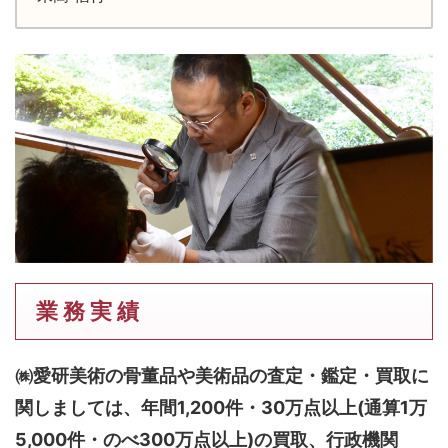
業 務 実 績
㈱愛研美術の骨董品や美術品の査定・鑑定・買取に
関しましては、
年間1,200件・30万点以上(通算1万
5,000件・のべ300万点以上)
の買取、行政機関