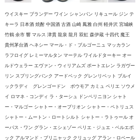
ウイスキー ブランデー ワイン シャンパン リキュール ジン テ
キーラ 日本酒 焼酎 中国酒 古酒 山崎 鳳雅 白州 軽井沢 宮城峡
竹鶴 余市 響 マルス 津貫 龍泉 龍月 双虹 森伊蔵 十四代 魔王
貴州茅台酒 ヘネシー マール・ド・ブルゴーニュ マッカラン
ラフロイグ レミーマルタン マーテル ワイルドターキー オー
ルドウェラー エヴァン・ウィリアムズ ポートエレン ラガヴー
リン スプリングバンク アードベック グレンリベット ブルイ
ックラディ グレンゴードン ボウモア カミュ ペリエ ソウメ
イ ロマネ・コンディ ラ・ターシュ ドンペリニヨン シャト
ー・マルゴー シャトー・オーブリオン シャトー・ペトリュス
シャトー・ムートン・ロートシルト シャトー・ラトゥール オ
ーパス・ワン グラン・エシェゾー ペリエ・ジュエ・ベルエポ
ック アルマンド・ブリニャック クリュッグ アラン・ロベール