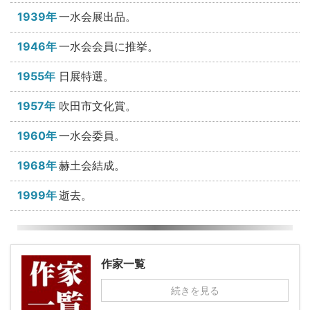
1939年
一水会展出品。
1946年
一水会会員に推挙。
1955年
日展特選。
1957年
吹田市文化賞。
1960年
一水会委員。
1968年
赫土会結成。
1999年
逝去。
作家一覧
続きを見る