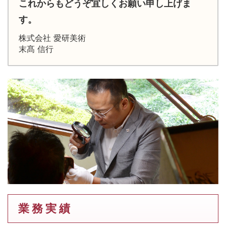
これからもどうぞ宜しくお願い申し上げま
す。
株式会社 愛研美術
末髙 信行
業 務 実 績