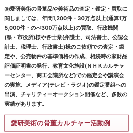
㈱愛研美術の骨董品や美術品の査定・鑑定・買取に
関しましては、
年間1,200件・30万点以上(通算1万
5,000件・のべ300万点以上)
の買取、行政機関
(県・市役所)様や各士業(弁護士、司法書士、公認会
計士、税理士、行政書士)様のご依頼での査定・鑑
定や、公売物件の基準価格の作成、相続時の家財品
評価証明書の発行、教育文化施設(ＮＨＫカルチャ
ーセンター、商工会議所など)での鑑定会や講演会
の実施、メディア(テレビ・ラジオ)の鑑定番組への
出演、チャリティーオークション開催など、多数の
実績があります。
愛研美術の骨董カルチャー活動例