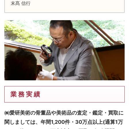
末髙 信行
業 務 実 績
㈱愛研美術の骨董品や美術品の査定・鑑定・買取に
関しましては、
年間1,200件・30万点以上(通算1万