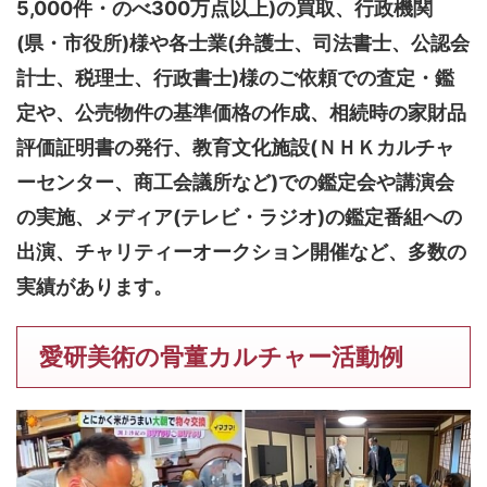
5,000件・のべ300万点以上)
の買取、行政機関
(県・市役所)様や各士業(弁護士、司法書士、公認会
計士、税理士、行政書士)様のご依頼での査定・鑑
定や、公売物件の基準価格の作成、相続時の家財品
評価証明書の発行、教育文化施設(ＮＨＫカルチャ
ーセンター、商工会議所など)での鑑定会や講演会
の実施、メディア(テレビ・ラジオ)の鑑定番組への
出演、チャリティーオークション開催など、多数の
実績があります。
愛研美術の骨董カルチャー活動例