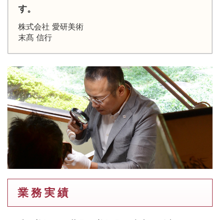
す。
株式会社 愛研美術
末髙 信行
業 務 実 績