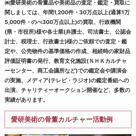
㈱愛研美術の骨董品や美術品の査定・鑑定・買取に
関しましては、
年間1,200件・30万点以上(通算1万
5,000件・のべ300万点以上)
の買取、行政機関
(県・市役所)様や各士業(弁護士、司法書士、公認会
計士、税理士、行政書士)様のご依頼での査定・鑑
定や、公売物件の基準価格の作成、相続時の家財品
評価証明書の発行、教育文化施設(ＮＨＫカルチャ
ーセンター、商工会議所など)での鑑定会や講演会
の実施、メディア(テレビ・ラジオ)の鑑定番組への
出演、チャリティーオークション開催など、多数の
実績があります。
愛研美術の骨董カルチャー活動例