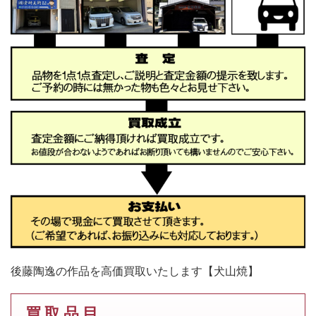
後藤陶逸の作品を高価買取いたします【犬山焼】
買 取 品 目