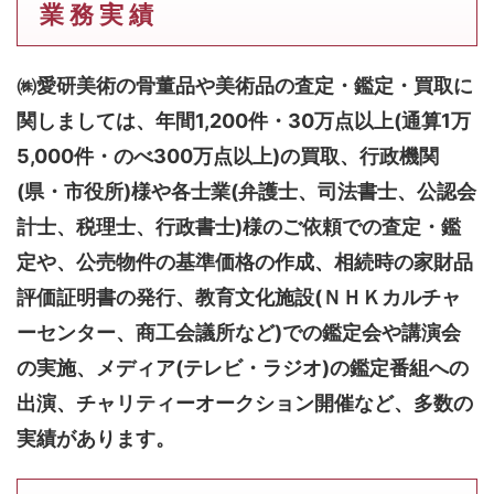
業 務 実 績
㈱愛研美術の骨董品や美術品の査定・鑑定・買取に
関しましては、
年間1,200件・30万点以上(通算1万
5,000件・のべ300万点以上)
の買取、行政機関
(県・市役所)様や各士業(弁護士、司法書士、公認会
計士、税理士、行政書士)様のご依頼での査定・鑑
定や、公売物件の基準価格の作成、相続時の家財品
評価証明書の発行、教育文化施設(ＮＨＫカルチャ
ーセンター、商工会議所など)での鑑定会や講演会
の実施、メディア(テレビ・ラジオ)の鑑定番組への
出演、チャリティーオークション開催など、多数の
実績があります。