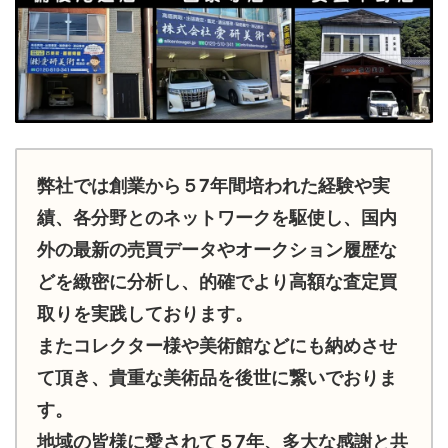
弊社では創業から５7年間培われた経験や実
績、各分野とのネットワークを駆使し、国内
外の最新の売買データやオークション履歴な
どを緻密に分析し、的確でより高額な査定買
取りを実践しております。
またコレクター様や美術館などにも納めさせ
て頂き、貴重な美術品を後世に繋いでおりま
す。
地域の皆様に愛されて５7年、多大な感謝と共