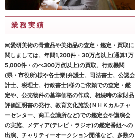
業 務 実 績
㈱愛研美術の骨董品や美術品の査定・鑑定・買取に
関しましては、
年間1,200件・30万点以上(通算1万
5,000件・のべ300万点以上)
の買取、行政機関
(県・市役所)様や各士業(弁護士、司法書士、公認会
計士、税理士、行政書士)様のご依頼での査定・鑑
定や、公売物件の基準価格の作成、相続時の家財品
評価証明書の発行、教育文化施設(ＮＨＫカルチャ
ーセンター、商工会議所など)での鑑定会や講演会
の実施、メディア(テレビ・ラジオ)の鑑定番組への
出演、チャリティーオークション開催など、多数の