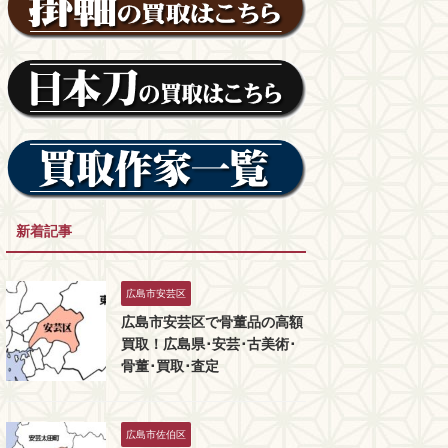
新着記事
広島市安芸区
広島市安芸区で骨董品の高額
買取！広島県･安芸･古美術･
骨董･買取･査定
広島市佐伯区