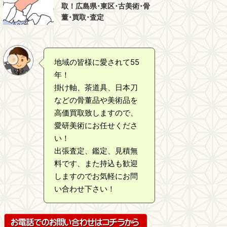
取！広島県･東区･古美術･骨
董･買取･査定
地域の皆様に愛されて55
年！
掛け軸、茶道具、日本刀
などの骨董品や美術品を
高価買取致しますので、
愛研美術にお任せくださ
い！
出張査定、鑑定、見積無
料です、また持込も歓迎
しますのでお気軽にお問
い合わせ下さい！