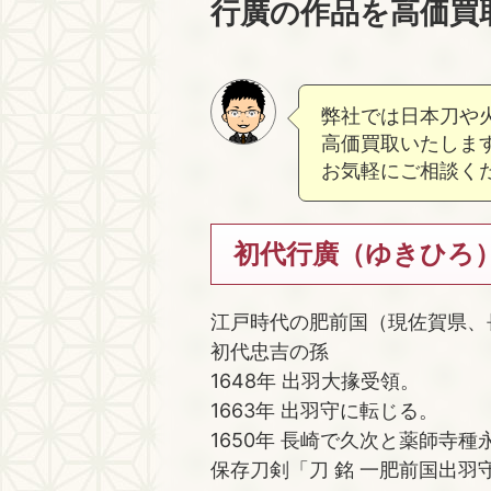
行廣の作品を高価買
弊社では日本刀や
高価買取いたしま
お気軽にご相談く
初代行廣（ゆきひろ
江戸時代の肥前国（現佐賀県、
初代忠吉の孫
1648年 出羽大掾受領。
1663年 出羽守に転じる。
1650年 長崎で久次と薬師寺
保存刀剣「刀 銘 一肥前国出羽