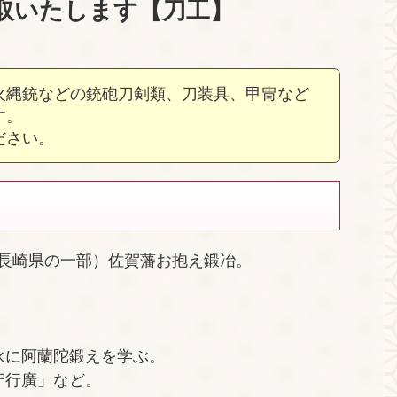
取いたします【刀工】
火縄銃などの銃砲刀剣類、刀装具、甲冑など
す。
ださい。
）
長崎県の一部）佐賀藩お抱え鍛冶。
種永に阿蘭陀鍛えを学ぶ。
守行廣」など。