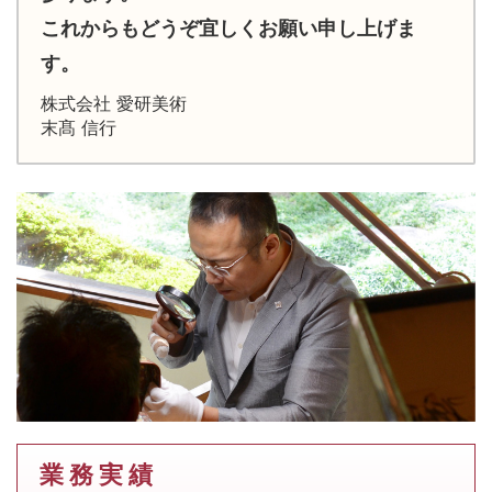
これからもどうぞ宜しくお願い申し上げま
す。
株式会社 愛研美術
末髙 信行
業 務 実 績