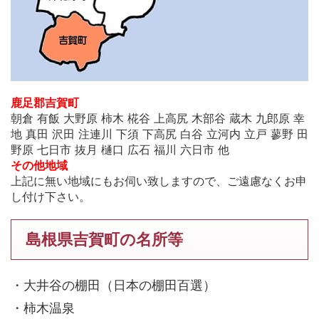
鹿足郡吉賀町
朝倉 有飯 大野原 柿木 椛谷 上高尻 木部谷 蔵木 九郎原 幸
地 真田 沢田 注連川 下須 下高尻 白谷 立河内 立戸 蓼野 田
野原 七日市 抜月 樋口 広石 福川 六日市 他
その他地域
上記に無い地域にもお伺い致しますので、ご遠慮なくお申
し付け下さい。
島根県吉賀町の名所等
・大井谷の棚田（日本の棚田百選）
・柿木温泉