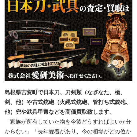
島根県吉賀町で日本刀、刀剣類（なぎなた、槍、
剣、他）や古式銃砲（火縄式銃砲、管打ち式銃砲、
他）兜や武具甲冑などを高価買取致します。
「家族が所有していた物を今後どうすればよいか分
からない」「長年愛着があり、今の相場がどの位か