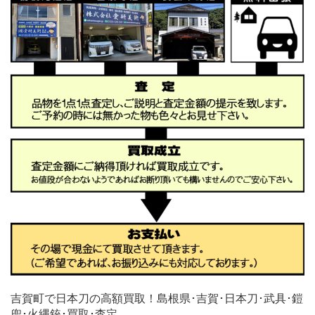
吉賀町で日本刀の高額買取！島根県･吉賀･日本刀･武具･鎧
兜･火縄銃･買取･査定