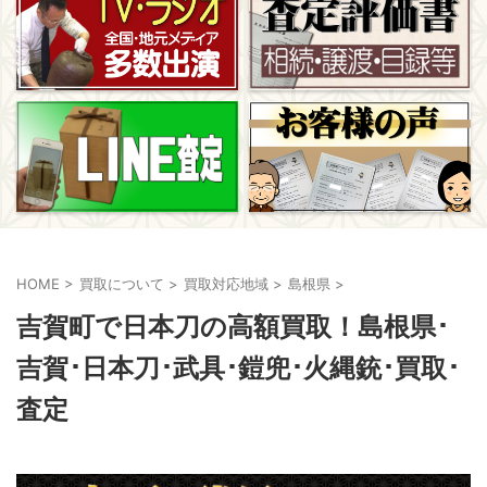
HOME
>
買取について
>
買取対応地域
>
島根県
>
吉賀町で日本刀の高額買取！島根県･
吉賀･日本刀･武具･鎧兜･火縄銃･買取･
査定