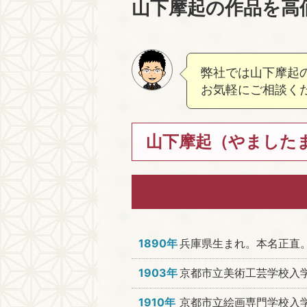
山下摩起の作品を高
弊社では山下摩起
お気軽にご相談く
山下摩起（やましたまき
1890年
兵庫県生まれ。本名正直
1903年
京都市立美術工芸学校入
1910年
京都市立絵画専門学校入