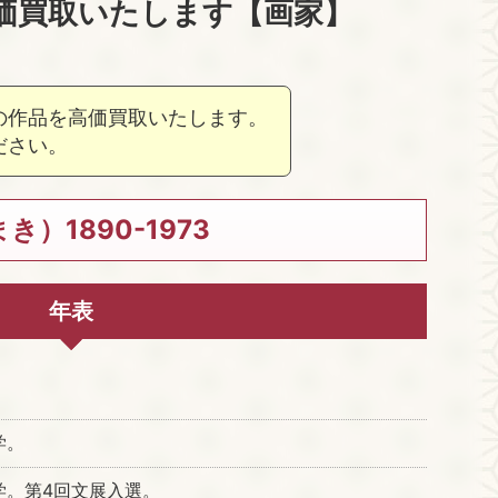
価買取いたします【画家】
の作品を高価買取いたします。
ださい。
）1890-1973
年表
。
学。
学。第4回文展入選。