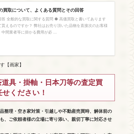
の買取について、よくある質問とその回答
答 全般的な買取に関する質問 ● 高価買取と書いてあります
て貰えるのですか？ 弊社はお売り頂いた品物を直接次のお客様
中間業者等に掛かる費用が必 ...
す【画家】
茶道具・掛軸・日本刀等の査定買
任せください！
品整理・空き家対策・引越しや不動産売買時、解体前の
も、
ご依頼者様の立場に寄り添い、親切丁寧に対応させ