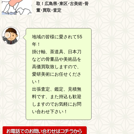
取！広島県･東区･古美術･骨
董･買取･査定
地域の皆様に愛されて55
年！
掛け軸、茶道具、日本刀
などの骨董品や美術品を
高価買取致しますので、
愛研美術にお任せくださ
い！
出張査定、鑑定、見積無
料です、また持込も歓迎
しますのでお気軽にお問
い合わせ下さい！