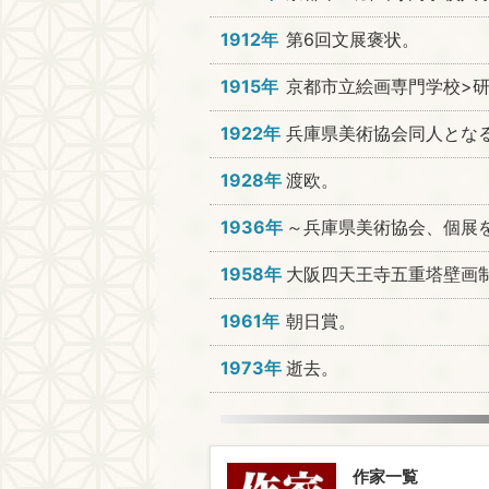
1912年
第6回文展褒状。
1915年
京都市立絵画専門学校>
1922年
兵庫県美術協会同人とな
1928年
渡欧。
1936年
～兵庫県美術協会、個展
1958年
大阪四天王寺五重塔壁画制
1961年
朝日賞。
1973年
逝去。
作家一覧