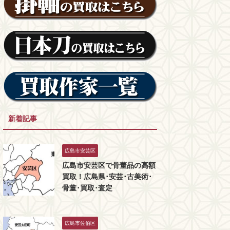
新着記事
広島市安芸区
広島市安芸区で骨董品の高額
買取！広島県･安芸･古美術･
骨董･買取･査定
広島市佐伯区