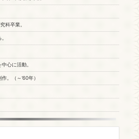
研究科卒業。
る。
を中心に活動。
作。（～’60年）