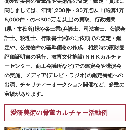
㈱愛研美術の骨董品や美術品の査定・鑑定・買取に
関しましては、
年間1,200件・30万点以上(通算1万
5,000件・のべ300万点以上)
の買取、行政機関
(県・市役所)様や各士業(弁護士、司法書士、公認会
計士、税理士、行政書士)様のご依頼での査定・鑑
定や、公売物件の基準価格の作成、相続時の家財品
評価証明書の発行、教育文化施設(ＮＨＫカルチャ
ーセンター、商工会議所など)での鑑定会や講演会
の実施、メディア(テレビ・ラジオ)の鑑定番組への
出演、チャリティーオークション開催など、多数の
実績があります。
愛研美術の骨董カルチャー活動例