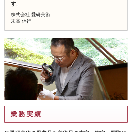
す。
株式会社 愛研美術
末髙 信行
業 務 実 績