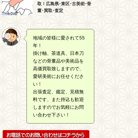
取！広島県･東区･古美術･骨
董･買取･査定
地域の皆様に愛されて55
年！
掛け軸、茶道具、日本刀
などの骨董品や美術品を
高価買取致しますので、
愛研美術にお任せくださ
い！
出張査定、鑑定、見積無
料です、また持込も歓迎
しますのでお気軽にお問
い合わせ下さい！