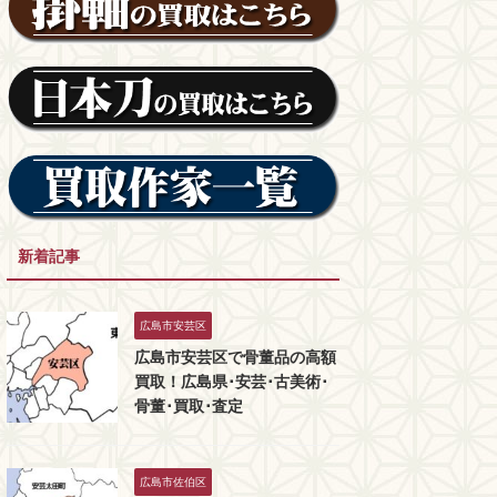
新着記事
広島市安芸区
広島市安芸区で骨董品の高額
買取！広島県･安芸･古美術･
骨董･買取･査定
広島市佐伯区