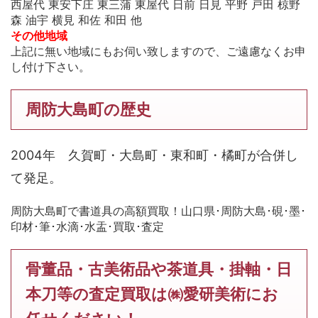
西屋代 東安下庄 東三蒲 東屋代 日前 日見 平野 戸田 椋野
森 油宇 横見 和佐 和田 他
その他地域
上記に無い地域にもお伺い致しますので、ご遠慮なくお申
し付け下さい。
周防大島町の歴史
2004年 久賀町・大島町・東和町・橘町が合併し
て発足。
周防大島町で書道具の高額買取！山口県･周防大島･硯･墨･
印材･筆･水滴･水盂･買取･査定
骨董品・古美術品や茶道具・掛軸・日
本刀等の査定買取は㈱愛研美術にお