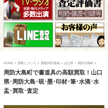
HOME
>
買取について
>
買取対応地域
>
山口県
>
周防大島町
>
周防大島町で書道具の高額買取！山口
県･周防大島･硯･墨･印材･筆･水滴･水
盂･買取･査定