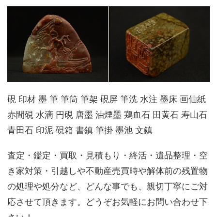
硯 印材 墨 筆 筆筒 筆架 硯屏 筆洗 水注 墨床 画仙紙
赤間硯 水滴 円硯 唐墨 油煙墨 鶏血石 田黄石 寿山石
青田石 印泥 硯箱 書鎮 筆掛 墨池 文鎮
査定・鑑定・買取・見積もり・終活・遺品整理・空
き家対策・引越しや不動産売買時や解体前の残置物
の処理や処分など、どんな事でも、親切丁寧にご対
応させて頂きます。どうぞお気軽にお問い合わせ下