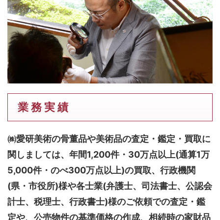
業 務 実 績
㈱愛研美術の骨董品や美術品の査定・鑑定・買取に
関しましては、
年間1,200件・30万点以上(通算1万
5,000件・のべ300万点以上)
の買取、行政機関
(県・市役所)様や各士業(弁護士、司法書士、公認会
計士、税理士、行政書士)様のご依頼での査定・鑑
定や、公売物件の基準価格の作成、相続時の家財品