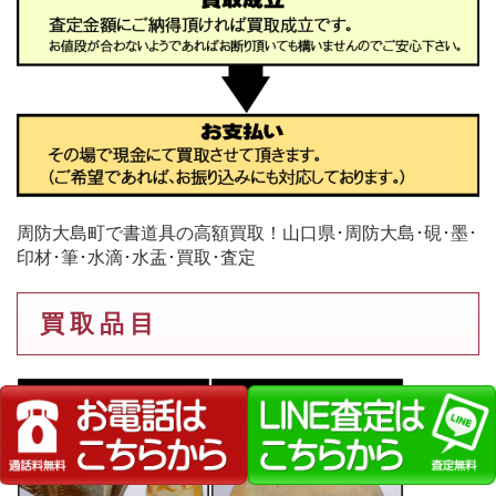
周防大島町で書道具の高額買取！山口県･周防大島･硯･墨･
印材･筆･水滴･水盂･買取･査定
買 取 品 目