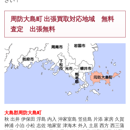
さい！
周防大島町 出張買取対応地域 無料
査定 出張無料
大島郡周防大島町
秋 出井 伊保田 浮島 内入 沖家室島 笠佐島 片添 家房 久賀
神浦 小泊 小松 志佐 地家室 津海木 外入 土居 西方 西三蒲