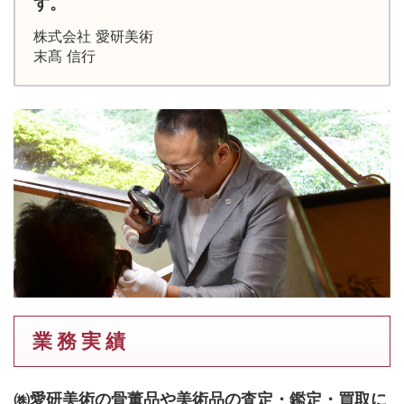
す。
株式会社 愛研美術
末髙 信行
業 務 実 績
㈱愛研美術の骨董品や美術品の査定・鑑定・買取に