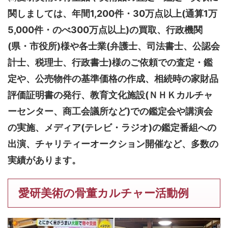
関しましては、
年間1,200件・30万点以上(通算1万
5,000件・のべ300万点以上)
の買取、行政機関
(県・市役所)様や各士業(弁護士、司法書士、公認会
計士、税理士、行政書士)様のご依頼での査定・鑑
定や、公売物件の基準価格の作成、相続時の家財品
評価証明書の発行、教育文化施設(ＮＨＫカルチャ
ーセンター、商工会議所など)での鑑定会や講演会
の実施、メディア(テレビ・ラジオ)の鑑定番組への
出演、チャリティーオークション開催など、多数の
実績があります。
愛研美術の骨董カルチャー活動例