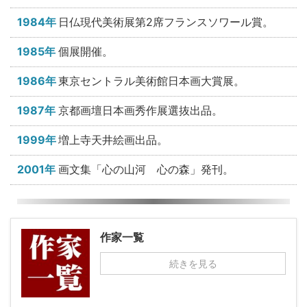
1984年
日仏現代美術展第2席フランスソワール賞。
1985年
個展開催。
1986年
東京セントラル美術館日本画大賞展。
1987年
京都画壇日本画秀作展選抜出品。
1999年
増上寺天井絵画出品。
2001年
画文集「心の山河 心の森」発刊。
作家一覧
続きを見る