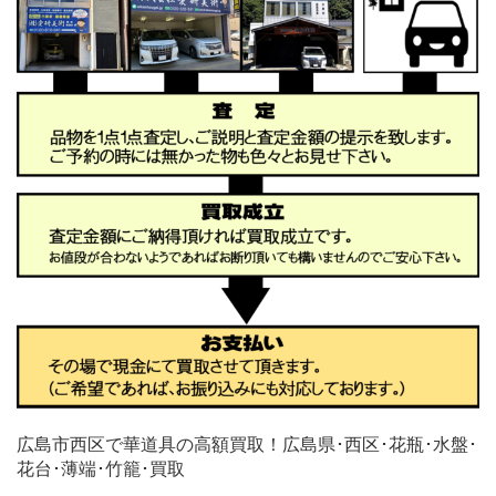
広島市西区で華道具の高額買取！広島県･西区･花瓶･水盤･
花台･薄端･竹籠･買取