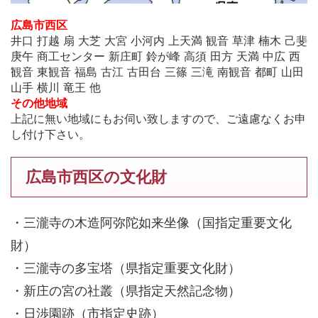
広島市西区
井口 打越 扇 大芝 大宮 小河内 上天満 観音 草津 楠木 己斐
庚午 商工センター 新庄町 鈴が峰 高須 田方 天満 中広 西
観音 東観音 福島 古江 古田台 三篠 三滝 南観音 都町 山田
山手 横川 竜王 他
その他地域
上記に無い地域にもお伺い致しますので、ご遠慮なくお申
し付け下さい。
広島市西区の文化財
・三瀧寺の木造阿弥陀如来坐像（国指定重要文化
財）
・三瀧寺の多宝塔（県指定重要文化財）
・新庄の宮の社叢（県指定天然記念物）
・日渉園跡（市指定史跡）