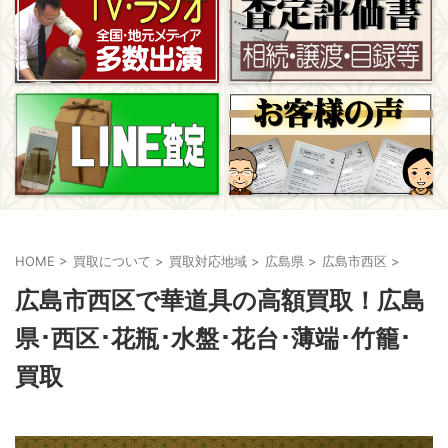
HOME
>
買取について
>
買取対応地域
>
広島県
>
広島市西区
>
広島市西区で華道具の高額買取！広島
県･西区･花瓶･水盤･花台･薄端･竹籠･
買取