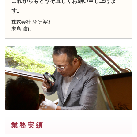
これからもどうぞ宜しくお願い申し上げま
す。
株式会社 愛研美術
末髙 信行
業 務 実 績