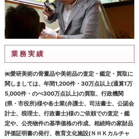
業 務 実 績
㈱愛研美術の骨董品や美術品の査定・鑑定・買取に
関しましては、
年間1,200件・30万点以上(通算1万
5,000件・のべ300万点以上)
の買取、行政機関
(県・市役所)様や各士業(弁護士、司法書士、公認会
計士、税理士、行政書士)様のご依頼での査定・鑑
定や、公売物件の基準価格の作成、相続時の家財品
評価証明書の発行、教育文化施設(ＮＨＫカルチャ