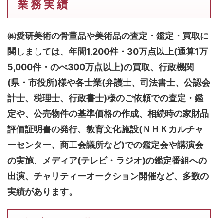
業 務 実 績
㈱愛研美術の骨董品や美術品の査定・鑑定・買取に
関しましては、
年間1,200件・30万点以上(通算1万
5,000件・のべ300万点以上)
の買取、行政機関
(県・市役所)様や各士業(弁護士、司法書士、公認会
計士、税理士、行政書士)様のご依頼での査定・鑑
定や、公売物件の基準価格の作成、相続時の家財品
評価証明書の発行、教育文化施設(ＮＨＫカルチャ
ーセンター、商工会議所など)での鑑定会や講演会
の実施、メディア(テレビ・ラジオ)の鑑定番組への
出演、チャリティーオークション開催など、多数の
実績があります。