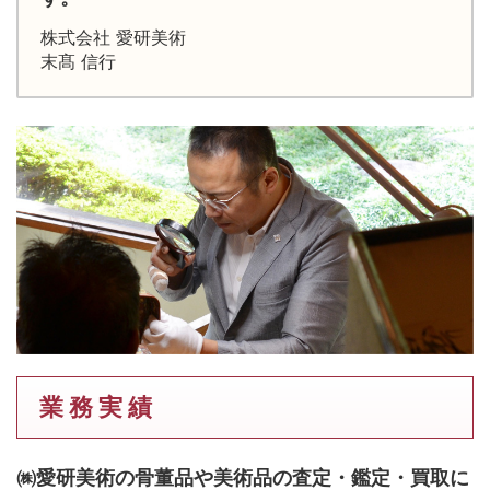
株式会社 愛研美術
末髙 信行
業 務 実 績
㈱愛研美術の骨董品や美術品の査定・鑑定・買取に