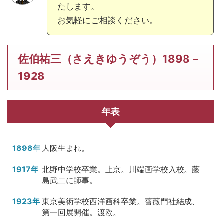
たします。
お気軽にご相談ください。
佐伯祐三（さえきゆうぞう）1898－
1928
年表
1898年
大阪生まれ。
1917年
北野中学校卒業。上京。川端画学校入校。藤
島武二に師事。
1923年
東京美術学校西洋画科卒業。薔薇門社結成、
第一回展開催。渡欧。