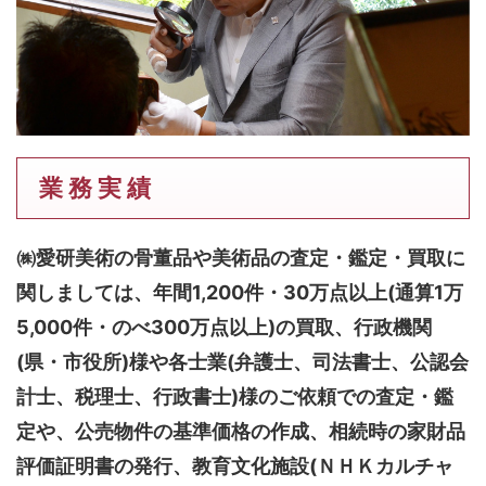
業 務 実 績
㈱愛研美術の骨董品や美術品の査定・鑑定・買取に
関しましては、
年間1,200件・30万点以上(通算1万
5,000件・のべ300万点以上)
の買取、行政機関
(県・市役所)様や各士業(弁護士、司法書士、公認会
計士、税理士、行政書士)様のご依頼での査定・鑑
定や、公売物件の基準価格の作成、相続時の家財品
評価証明書の発行、教育文化施設(ＮＨＫカルチャ