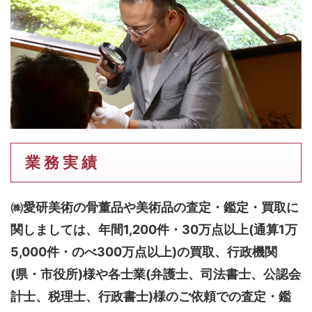
業 務 実 績
㈱愛研美術の骨董品や美術品の査定・鑑定・買取に
関しましては、
年間1,200件・30万点以上(通算1万
5,000件・のべ300万点以上)
の買取、行政機関
(県・市役所)様や各士業(弁護士、司法書士、公認会
計士、税理士、行政書士)様のご依頼での査定・鑑