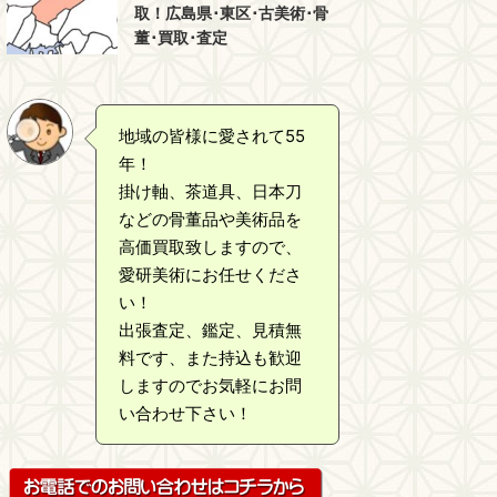
取！広島県･東区･古美術･骨
董･買取･査定
地域の皆様に愛されて55
年！
掛け軸、茶道具、日本刀
などの骨董品や美術品を
高価買取致しますので、
愛研美術にお任せくださ
い！
出張査定、鑑定、見積無
料です、また持込も歓迎
しますのでお気軽にお問
い合わせ下さい！