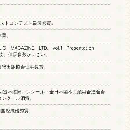
ラストコンテスト最優秀賞。
卒業。
MAGAZINE LTD. vol.1 Presentation
。以後、個展多数かいさい。
書籍出版協会理事長賞。
3回造本装幀コンクール・全日本製本工業組合連合会
コンクール銅賞。
回国際展優秀賞。