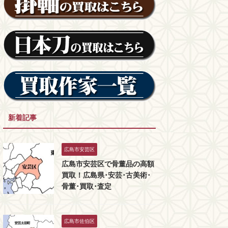
新着記事
広島市安芸区
広島市安芸区で骨董品の高額
買取！広島県･安芸･古美術･
骨董･買取･査定
広島市佐伯区