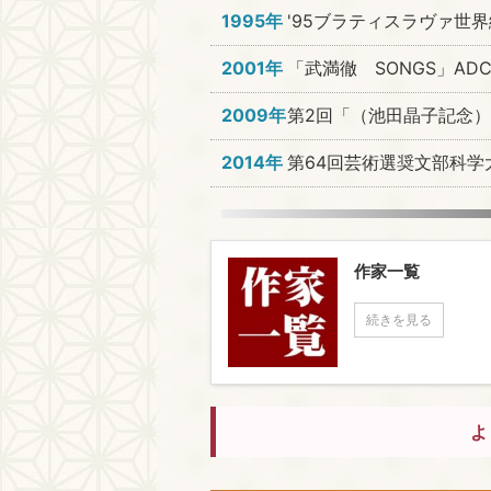
1995年
'95ブラティスラヴァ世
2001年
「武満徹 SONGS」AD
2009年
第2回「（池田晶子記念）
2014年
第64回芸術選奨文部科学
作家一覧
続きを見る
よ