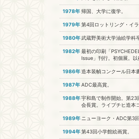
1978年
帰国、大学に復学。
1979年
第4回ロットリング・イ
1980年
武蔵野美術大学油絵学科
1982年
最初の印刷「PSYCHEDELIC 
Issue」刊行。初個展
1986年
造本装幀コンクール日本
1987年
ADC最高賞。
1988年
宇和島で制作開始。第2
会長賞。ライプチヒ造本
1989年
ニューヨーク・ADC第3
1994年
第43回小学館絵画賞。