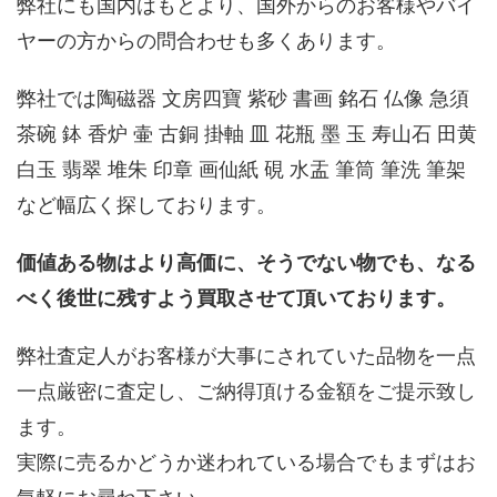
弊社にも国内はもとより、国外からのお客様やバイ
ヤーの方からの問合わせも多くあります。
弊社では陶磁器 文房四寶 紫砂 書画 銘石 仏像 急須
茶碗 鉢 香炉 壷 古銅 掛軸 皿 花瓶 墨 玉 寿山石 田黄
白玉 翡翠 堆朱 印章 画仙紙 硯 水盂 筆筒 筆洗 筆架
など幅広く探しております。
価値ある物はより高価に、そうでない物でも、なる
べく後世に残すよう買取させて頂いております。
弊社査定人がお客様が大事にされていた品物を一点
一点厳密に査定し、ご納得頂ける金額をご提示致し
ます。
実際に売るかどうか迷われている場合でもまずはお