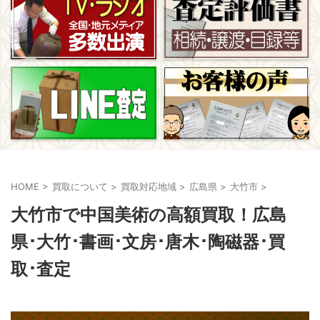
HOME
>
買取について
>
買取対応地域
>
広島県
>
大竹市
>
大竹市で中国美術の高額買取！広島
県･大竹･書画･文房･唐木･陶磁器･買
取･査定