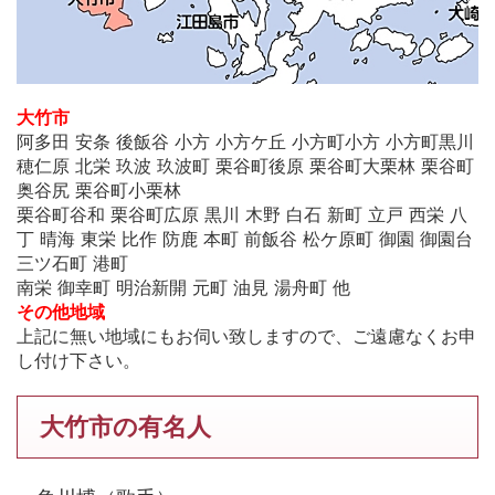
大竹市
阿多田 安条 後飯谷 小方 小方ケ丘 小方町小方 小方町黒川
穂仁原 北栄 玖波 玖波町 栗谷町後原 栗谷町大栗林 栗谷町
奥谷尻 栗谷町小栗林
栗谷町谷和 栗谷町広原 黒川 木野 白石 新町 立戸 西栄 八
丁 晴海 東栄 比作 防鹿 本町 前飯谷 松ケ原町 御園 御園台
三ツ石町 港町
南栄 御幸町 明治新開 元町 油見 湯舟町 他
その他地域
上記に無い地域にもお伺い致しますので、ご遠慮なくお申
し付け下さい。
大竹市の有名人