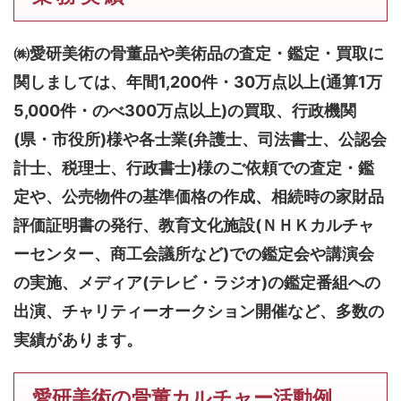
㈱愛研美術の骨董品や美術品の査定・鑑定・買取に
関しましては、
年間1,200件・30万点以上(通算1万
5,000件・のべ300万点以上)
の買取、行政機関
(県・市役所)様や各士業(弁護士、司法書士、公認会
計士、税理士、行政書士)様のご依頼での査定・鑑
定や、公売物件の基準価格の作成、相続時の家財品
評価証明書の発行、教育文化施設(ＮＨＫカルチャ
ーセンター、商工会議所など)での鑑定会や講演会
の実施、メディア(テレビ・ラジオ)の鑑定番組への
出演、チャリティーオークション開催など、多数の
実績があります。
愛研美術の骨董カルチャー活動例