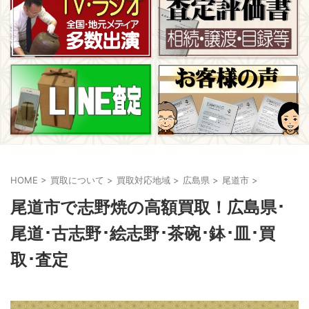
HOME
>
買取について
>
買取対応地域
>
広島県
>
尾道市
>
尾道市で志野焼の高額買取！広島県･
尾道･古志野･絵志野･茶碗･鉢･皿･買
取･査定