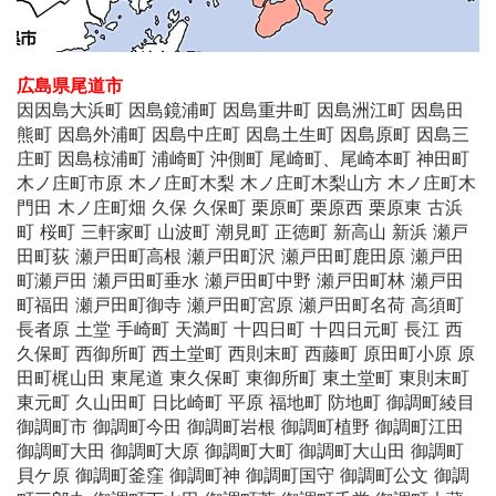
広島県尾道市
因因島大浜町 因島鏡浦町 因島重井町 因島洲江町 因島田
熊町 因島外浦町 因島中庄町 因島土生町 因島原町 因島三
庄町 因島椋浦町 浦崎町 沖側町 尾崎町、尾崎本町 神田町
木ノ庄町市原 木ノ庄町木梨 木ノ庄町木梨山方 木ノ庄町木
門田 木ノ庄町畑 久保 久保町 栗原町 栗原西 栗原東 古浜
町 桜町 三軒家町 山波町 潮見町 正徳町 新高山 新浜 瀬戸
田町荻 瀬戸田町高根 瀬戸田町沢 瀬戸田町鹿田原 瀬戸田
町瀬戸田 瀬戸田町垂水 瀬戸田町中野 瀬戸田町林 瀬戸田
町福田 瀬戸田町御寺 瀬戸田町宮原 瀬戸田町名荷 高須町
長者原 土堂 手崎町 天満町 十四日町 十四日元町 長江 西
久保町 西御所町 西土堂町 西則末町 西藤町 原田町小原 原
田町梶山田 東尾道 東久保町 東御所町 東土堂町 東則末町
東元町 久山田町 日比崎町 平原 福地町 防地町 御調町綾目
御調町市 御調町今田 御調町岩根 御調町植野 御調町江田
御調町大田 御調町大原 御調町大町 御調町大山田 御調町
貝ケ原 御調町釜窪 御調町神 御調町国守 御調町公文 御調