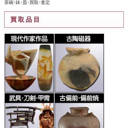
茶碗･鉢･皿･買取･査定
買 取 品 目