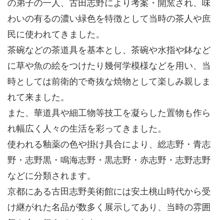
の弟子の一人、古田志野により考案・開窯され、味
わいの有るの濃い緑色を特徴として当時の茶人や庶
民に使われてきました。
茶碗などの茶道具を基本とし、茶碗や水指や鉢など
に草や魚の絵をつけたり幾何学模様などを用い、当
時としては前衛的で奇抜な焼物として楽しみ親しま
れて来ました。
また、華道具や細工物等技工を凝らした置物も作ら
れ幅広く人々の生活を彩ってきました。
使われる釉薬の色や掛け具合により、総志野・青志
野・志野黒・鳴海志野・黒志野・赤志野・志野志野
などに分類されます。
京都にある古田志野美術館には安土桃山時代から受
け継がれた名品が数多く展示してあり、当時の雰囲