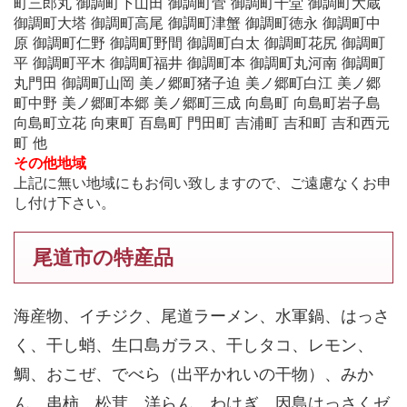
町三郎丸 御調町下山田 御調町菅 御調町千堂 御調町大蔵
御調町大塔 御調町高尾 御調町津蟹 御調町徳永 御調町中
原 御調町仁野 御調町野間 御調町白太 御調町花尻 御調町
平 御調町平木 御調町福井 御調町本 御調町丸河南 御調町
丸門田 御調町山岡 美ノ郷町猪子迫 美ノ郷町白江 美ノ郷
町中野 美ノ郷町本郷 美ノ郷町三成 向島町 向島町岩子島
向島町立花 向東町 百島町 門田町 吉浦町 吉和町 吉和西元
町 他
その他地域
上記に無い地域にもお伺い致しますので、ご遠慮なくお申
し付け下さい。
尾道市の特産品
海産物、イチジク、尾道ラーメン、水軍鍋、はっさ
く、干し蛸、生口島ガラス、干しタコ、レモン、
鯛、おこぜ、でべら（出平かれいの干物）、みか
ん、串柿、松茸、洋らん、わけぎ、因島はっさくゼ